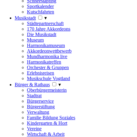
Schneestapfing
Sportkalender
Kutschfahrten
Musikstadt
▾
Städtepartnerschaft
170 Jahre Akkordeons
Die Musikstadt
Museum
Harmonikamuseum
Akkordeonwettbewerb
Mundharmonika live
Harmonikatreffen
Orchester & Gruppen
Erlebnisreisen
Musikschule Vogtland
Bürger & Rathaus
▾
Oberbürgermeisterin
Stadtrat
Bürgerservice
Bürgerstiftung
Verwaltung
Familie Bildung Soziales
Kindergarten & Hort
Vereine
Wirtschaft & Arbeit