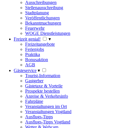
Ausschreibungen
Stellenausschreibung
Stadtplanung
Veröffentlichungen
Bekanntmachungen
Feuerwehr
WOGE Dienstleistungen
Freizeit genial!
▾
Freizeitangebote
Ferienjobs
Praktika
Bonusaktion
AGB
Gästeservice
▾
Tourist-Information
Gastgeber
Gästetaxe & Vorteile
Prospekte bestellen
Anreise & Verkehrsinfo
Fahrpläne
Veranstaltungen im Ort
Veranstaltungen Vogtland
Ausflugs-Tipps
Ausflugs-Tipps Vogtland
Wetter & Webcam