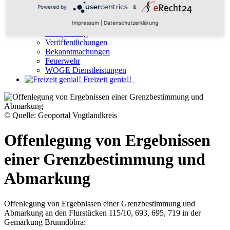
Wirtschaft & Arbeit
Powered by
&
Ausschreibungen
Stellenausschreibung
Impressum
|
Datenschutzerklärung
Stadtplanung
Veröffentlichungen
Bekanntmachungen
Feuerwehr
WOGE Dienstleistungen
Freizeit genial!
© Quelle: Geoportal Vogtlandkreis
Offenlegung von Ergebnissen
einer Grenzbestimmung und
Abmarkung
Offenlegung von Ergebnissen einer Grenzbestimmung und
Abmarkung an den Flurstücken 115/10, 693, 695, 719 in der
Gemarkung Brunndöbra: