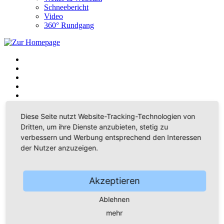
Schneebericht
Video
360° Rundgang
Home
Diese Seite nutzt Website-Tracking-Technologien von
Wanderparadies
Dritten, um ihre Dienste anzubieten, stetig zu
Wintersportzentrum
verbessern und Werbung entsprechend den Interessen
Musikstadt
der Nutzer anzuzeigen.
Bürger & Rathaus
Oberbürgermeisterin
Stadtrat
Bürgerservice
Akzeptieren
Bürgerstiftung
Verwaltung
Ablehnen
Familie Bildung Soziales
Kindergarten & Hort
mehr
Vereine