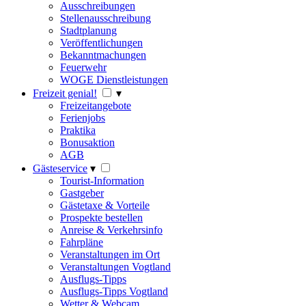
Ausschreibungen
Stellenausschreibung
Stadtplanung
Veröffentlichungen
Bekanntmachungen
Feuerwehr
WOGE Dienstleistungen
Freizeit genial!
▾
Freizeitangebote
Ferienjobs
Praktika
Bonusaktion
AGB
Gästeservice
▾
Tourist-Information
Gastgeber
Gästetaxe & Vorteile
Prospekte bestellen
Anreise & Verkehrsinfo
Fahrpläne
Veranstaltungen im Ort
Veranstaltungen Vogtland
Ausflugs-Tipps
Ausflugs-Tipps Vogtland
Wetter & Webcam