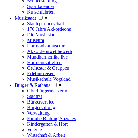
Schneestapfing
Sportkalender
Kutschfahrten
Musikstadt
▾
Städtepartnerschaft
170 Jahre Akkordeons
Die Musikstadt
Museum
Harmonikamuseum
Akkordeonwettbewerb
Mundharmonika live
Harmonikatreffen
Orchester & Gruppen
Erlebnisreisen
Musikschule Vogtland
Bürger & Rathaus
▾
Oberbürgermeisterin
Stadtrat
Bürgerservice
Bürgerstiftung
Verwaltung
Familie Bildung Soziales
Kindergarten & Hort
Vereine
Wirtschaft & Arbeit