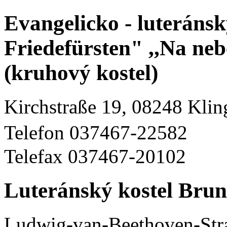
Evangelicko - luteráns
Friedefürsten" ,,Na ne
(kruhový kostel)
Kirchstraße 19, 08248 Klin
Telefon 037467-22582
Telefax 037467-20102
Luteránský kostel Brun
Ludwig-van-Beethoven-Stra