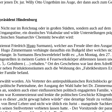
e er jenen Dr. jur. Willy Otto Ungethüm ins Auge, der dann auch zum 
hpräsident Hindenburg
icht nur im Reichstag oder in großen Städten, sondern auch auf dem a
mgangstöne, ein drastisches Vokabular und wilde Unterstellungen prägte
ächsischen Staatsarchiv Chemnitz bewahrt wird:
ienrat Friedrich
Hugo
Surmann), welcher aus Freude über den Ausgan
er Hugo Zimmermann verhängte daraufhin ein Bußgeld über welches sic
langte. In Surmanns Beschwerdebrief heißt es: „Am Montag, den 27. Ap
gestellten in meinem Garten 4 Feuerwerkskörper abbrennen lassen un
. 5,- Gebühren (…) erhalten.“ Ort des Geschehens war laut dem Adreß
her neben Produktionsräumen auch die Wohnung des „Fabrikbesitzers E
er Familie befand.
wählt worden. Als Vertreter des antirepublikanischen Reichsblocks g
politische Parteinahme, der Ausgang der Wahl habe bei Dr. Zimmerman
s an, sondern auch einer einflussreichen politisch engagierten Familie
 war Kommerzienrat und lenkte die politischen Geschicke Klingenthal
s es dieser „nicht gewagt haben würde“ eine derartige Strafe zu verhän
– von Beruf Lehrer und nicht wie üblich ein Jurist – mangelnde Sach
inen Stellvertreter verbieten lassen hatte. - Der Vorsitzende der par