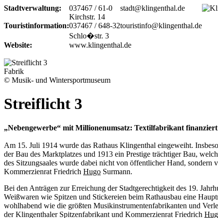
Stadtverwaltung:
037467 / 61-0
stadt@klingenthal.de
Kirchstr. 14
Touristinformation:
037467 / 648-32
touristinfo@klingenthal.de
Schlo�str. 3
Website:
www.klingenthal.de
Fabrik
© Musik- und Wintersportmuseum
Streiflicht 3
„Nebengewerbe“ mit Millionenumsatz: Textilfabrikant finanzier
Am 15. Juli 1914 wurde das Rathaus Klingenthal eingeweiht. Insbeso
der Bau des Marktplatzes und 1913 ein Prestige trächtiger Bau, welch
des Sitzungsaales wurde dabei nicht von öffentlicher Hand, sondern v
Kommerzienrat Friedrich
Hugo
Surmann.
Bei den Anträgen zur Erreichung der Stadtgerechtigkeit des 19. Jahrh
Weißwaren wie Spitzen und Stickereien beim Rathausbau eine Hauptr
wohlhabend wie die größten Musikinstrumentenfabrikanten und Verleg
der Klingenthaler Spitzenfabrikant und Kommerzienrat Friedrich
Hug