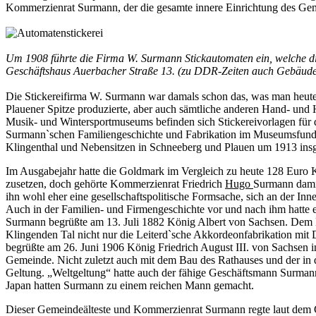
Kommerzienrat Surmann, der die gesamte innere Einrichtung des Gemein
Um 1908 führte die Firma W. Surmann Stickautomaten ein, welche d
Geschäftshaus Auerbacher Straße 13. (zu DDR-Zeiten auch Gebäudew
Die Stickereifirma W. Surmann war damals schon das, was man heute
Plauener Spitze produzierte, aber auch sämtliche anderen Hand- und
Musik- und Wintersportmuseums befinden sich Stickereivorlagen für
Surmann`schen Familiengeschichte und Fabrikation im Museumsfundu
Klingenthal und Nebensitzen in Schneeberg und Plauen um 1913 insg
Im Ausgabejahr hatte die Goldmark im Vergleich zu heute 128 Euro 
zusetzen, doch gehörte Kommerzienrat Friedrich
Hugo
Surmann damit
ihn wohl eher eine gesellschaftspolitische Formsache, sich an der In
Auch in der Familien- und Firmengeschichte vor und nach ihm hatte 
Surmann begrüßte am 13. Juli 1882 König Albert von Sachsen. Dem Kön
Klingenden Tal nicht nur die Leiterd`sche Akkordeonfabrikation mit 
begrüßte am 26. Juni 1906 König Friedrich August III. von Sachsen i
Gemeinde. Nicht zuletzt auch mit dem Bau des Rathauses und der in 
Geltung. „Weltgeltung“ hatte auch der fähige Geschäftsmann Surmann
Japan hatten Surmann zu einem reichen Mann gemacht.
Dieser Gemeindeälteste und Kommerzienrat Surmann regte laut dem Chro