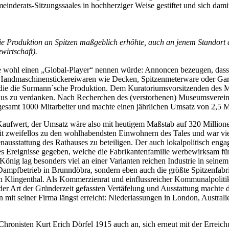
derats-Sitzungssaales in hochherziger Weise gestiftet und sich damit 
ie Produktion an Spitzen maßgeblich erhöhte, auch an jenem Standor
irtschaft).
 wohl einen „Global-Player“ nennen würde: Annoncen bezeugen, dass 
 Handmaschinenstickereiwaren wie Decken, Spitzenmeterware oder Gard
 die die Surmann`sche Produktion. Dem Kuratoriumsvorsitzenden des 
s zu verdanken. Nach Recherchen des (verstorbenen) Museumsvereinsm
esamt 1000 Mitarbeiter und machte einen jährlichen Umsatz von 2,5 
Kaufwert, der Umsatz wäre also mit heutigem Maßstab auf 320 Millio
 zweifellos zu den wohlhabendsten Einwohnern des Tales und war viellei
nenausstattung des Rathauses zu beteiligen. Der auch lokalpolitisch en
es Ereignisse gegeben, welche die Fabrikantenfamilie werbewirksam fü
ig lag besonders viel an einer Varianten reichen Industrie in seinem
Dampfbetrieb in Brunndöbra, sondern eben auch die größte Spitzenfabr
n Klingenthal. Als Kommerzienrat und einflussreicher Kommunalpolitike
der Art der Gründerzeit gefassten Vertäfelung und Ausstattung machte 
 mit seiner Firma längst erreicht: Niederlassungen in London, Austra
nisten Kurt Erich Dörfel 1915 auch an, sich erneut mit der Erreichung 