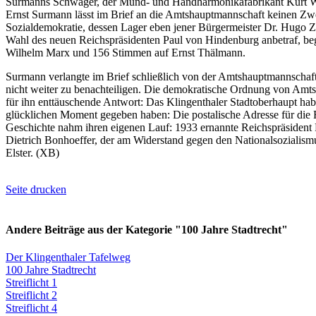
Surmanns Schwager, der Mund- und Handharmonikafabrikant Kurt We
Ernst Surmann lässt im Brief an die Amtshauptmannschaft keinen Zweife
Sozialdemokratie, dessen Lager eben jener Bürgermeister Dr. Hugo 
Wahl des neuen Reichspräsidenten Paul von Hindenburg anbetraf, beg
Wilhelm Marx und 156 Stimmen auf Ernst Thälmann.
Surmann verlangte im Brief schließlich von der Amtshauptmannschaft
nicht weiter zu benachteiligen. Die demokratische Ordnung von Amts
für ihn enttäuschende Antwort: Das Klingenthaler Stadtoberhaupt ha
glücklichen Moment gegeben haben: Die postalische Adresse für die F
Geschichte nahm ihren eigenen Lauf: 1933 ernannte Reichspräsident 
Dietrich Bonhoeffer, der am Widerstand gegen den Nationalsozialismu
Elster. (XB)
Seite drucken
Andere Beiträge aus der Kategorie "100 Jahre Stadtrecht"
Der Klingenthaler Tafelweg
100 Jahre Stadtrecht
Streiflicht 1
Streiflicht 2
Streiflicht 4