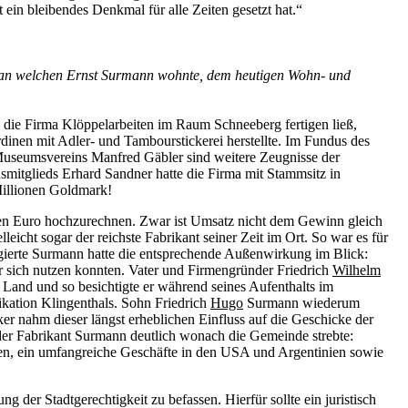
ein bleibendes Denkmal für alle Zeiten gesetzt hat.“
t an welchen Ernst Surmann wohnte, dem heutigen Wohn- und
die Firma Klöppelarbeiten im Raum Schneeberg fertigen ließ,
inen mit Adler- und Tambourstickerei herstellte. Im Fundus des
Museumsvereins Manfred Gäbler sind weitere Zeugnisse der
itglieds Erhard Sandner hatte die Firma mit Stammsitz in
Millionen Goldmark!
nen Euro hochzurechnen. Zwar ist Umsatz nicht dem Gewinn gleich
cht sogar der reichste Fabrikant seiner Zeit im Ort. So war es für
gagierte Surmann hatte die entsprechende Außenwirkung im Blick:
r sich nutzen konnten. Vater und Firmengründer Friedrich
Wilhelm
 Land und so besichtigte er während seines Aufenthalts im
ikation Klingenthals. Sohn Friedrich
Hugo
Surmann wiederum
r nahm dieser längst erheblichen Einfluss auf die Geschicke der
der Fabrikant Surmann deutlich wonach die Gemeinde strebte:
lien, ein umfangreiche Geschäfte in den USA und Argentinien sowie
der Stadtgerechtigkeit zu befassen. Hierfür sollte ein juristisch