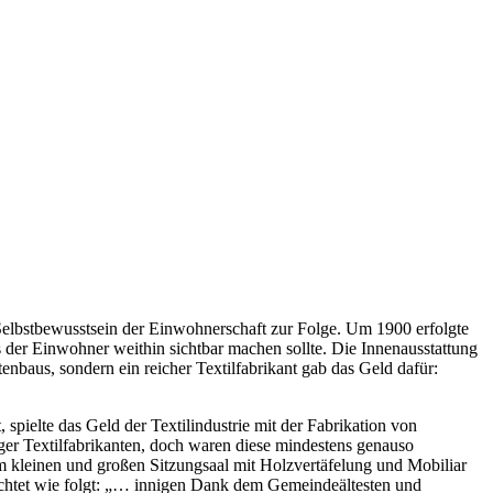
Selbstbewusstsein der Einwohnerschaft zur Folge. Um 1900 erfolgte
s der Einwohner weithin sichtbar machen sollte. Die Innenausstattung
nbaus, sondern ein reicher Textilfabrikant gab das Geld dafür:
spielte das Geld der Textilindustrie mit der Fabrikation von
er Textilfabrikanten, doch waren diese mindestens genauso
m kleinen und großen Sitzungsaal mit Holzvertäfelung und Mobiliar
ichtet wie folgt: „… innigen Dank dem Gemeindeältesten und