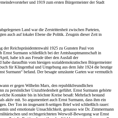
Gemeindevorsteher und 1919 zum ersten Bürgermeister der Stadt
bgelegenen Land war die Zerstrittenheit zwischen Parteien,
n auch auf lokaler Ebene die Politik. Zeugnis dieser Zeit in
g der Reichspräsidentenwahl 1925 zu Gunsten Paul von
h Ernst Surmann schließlich bei der Amtshauptmannschaft in
ril, habe ich aus Freude über den Ausfall der
d habe daraufhin vom hiesigen sozialdemokratischen Bürgermeister
buch für Klingenthal und Umgebung aus dem Jahr 1924 die heutige
rnst Surmann“ befand. Der besagte umzäunte Garten war vermutlich
ewann er gegen Wilhelm Marx, den republikfreundlichen
n zu persönlicher Unzufriedenheit geführt. Ernst Surmann gehörte
, welche Kontakte bis in höchste Kreise besaß: Mehrfach bestand
s aktiv mit. So argumentiert auch Ernst Surmann, dass ihm ein
gen. Der Ton im insgesamt 8-seitigen Brief wird schließlich rauer:
kenntnis und emotionale Unsachlichkeit, genauso wie Dr. Zimmermann
amilitärischen und rechtsgerichteten Werwolf-Bewegung war Ernst