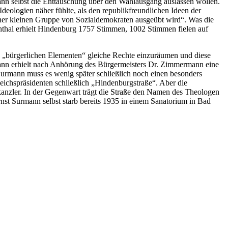
 selbst die Enttäuschung über den Wahlausgang auslassen wollen.
Ideologien näher fühlte, als den republikfreundlichen Ideen der
ner kleinen Gruppe von Sozialdemokraten ausgeübt wird“. Was die
nthal erhielt Hindenburg 1757 Stimmen, 1002 Stimmen fielen auf
n „bürgerlichen Elementen“ gleiche Rechte einzuräumen und diese
mann erhielt nach Anhörung des Bürgermeisters Dr. Zimmermann eine
Surmann muss es wenig später schließlich noch einen besonders
eichspräsidenten schließlich „Hindenburgstraße“. Aber die
kanzler. In der Gegenwart trägt die Straße den Namen des Theologen
nst Surmann selbst starb bereits 1935 in einem Sanatorium in Bad