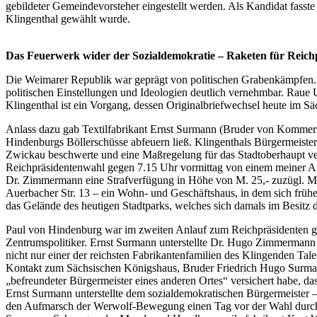
gebildeter Gemeindevorsteher eingestellt werden. Als Kandidat fasst
Klingenthal gewählt wurde.
Das Feuerwerk wider der Sozialdemokratie – Raketen für Reic
Die Weimarer Republik war geprägt von politischen Grabenkämpfen. N
politischen Einstellungen und Ideologien deutlich vernehmbar. Raue U
Klingenthal ist ein Vorgang, dessen Originalbriefwechsel heute im S
Anlass dazu gab Textilfabrikant Ernst Surmann (Bruder von Kommerz
Hindenburgs Böllerschüsse abfeuern ließ. Klingenthals Bürgermeist
Zwickau beschwerte und eine Maßregelung für das Stadtoberhaupt ver
Reichpräsidentenwahl gegen 7.15 Uhr vormittag von einem meiner An
Dr. Zimmermann eine Strafverfügung in Höhe von M. 25,- zuzügl. M
Auerbacher Str. 13 – ein Wohn- und Geschäftshaus, in dem sich frü
das Gelände des heutigen Stadtparks, welches sich damals im Besitz d
Paul von Hindenburg war im zweiten Anlauf zum Reichpräsidenten ge
Zentrumspolitiker. Ernst Surmann unterstellte Dr. Hugo Zimmermann 
nicht nur einer der reichsten Fabrikantenfamilien des Klingenden Tale
Kontakt zum Sächsischen Königshaus, Bruder Friedrich Hugo Surmann
„befreundeter Bürgermeister eines anderen Ortes“ versichert habe, das
Ernst Surmann unterstellte dem sozialdemokratischen Bürgermeister 
den Aufmarsch der Werwolf-Bewegung einen Tag vor der Wahl durch se