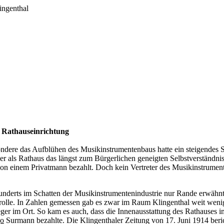
t Rathauseinrichtung
ndere das Aufblühen des Musikinstrumentenbaus hatte ein steigendes 
er als Rathaus das längst zum Bürgerlichen geneigten Selbstverständni
on einem Privatmann bezahlt. Doch kein Vertreter des Musikinstrumente
underts im Schatten der Musikinstrumentenindustrie nur Rande erwähnt, 
olle. In Zahlen gemessen gab es zwar im Raum Klingenthal weit wenig
er im Ort. So kam es auch, dass die Innenausstattung des Rathauses i
o
Surmann bezahlte. Die Klingenthaler Zeitung von 17. Juni 1914 ber