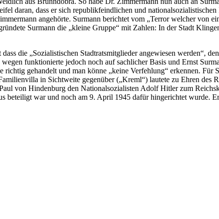
idlich aus Brunndöbra. So habe Dr. Zimmermann nun auch an Surmann
l daran, dass er sich republikfeindlichen und nationalsozialistischen 
Zimmermann angehörte. Surmann berichtet vom „Terror welcher von ei
ründete Surmann die „kleine Gruppe“ mit Zahlen: In der Stadt Klinge
 dass die „Sozialistischen Stadtratsmitglieder angewiesen werden“, de
 wegen funktionierte jedoch noch auf sachlicher Basis und Ernst Sur
be richtig gehandelt und man könne „keine Verfehlung“ erkennen. Für 
amilienvilla in Sichtweite gegenüber („Kreml“) lautete zu Ehren des R
Paul von Hindenburg den Nationalsozialisten Adolf Hitler zum Reichs
s beteiligt war und noch am 9. April 1945 dafür hingerichtet wurde. Er