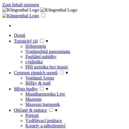
Zum Inhalt springen
Domů
Turistický ráj
▾
Höhensteig
Vogtlandská panoramata
Paušální nabídky
cyklistika
Pěší turistika bez hranic
Centrum zimních sportů
▾
Vogtland Arena
Běžky & tratě
Město hudby
▾
Mundharmonika Live
Muzeum
Muzeum harmonik
Občané & radnice
▾
Portrait
Vzdělávací instituce
Kostely a náboženství