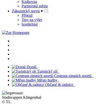
Knihovna
Partnerská města
Zákaznický servis
▾
Přijezd
Tipy na výlet
hostitelské
Domů
Turistický ráj
Centrum zimních sportů
Město hudby
Občané & radnice
Stadtwappen Klingenthal
© TL