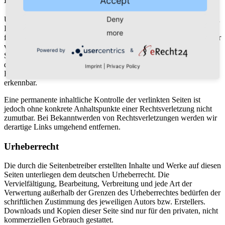
Accept
Deny
Unser Angebot enthält Links zu externen Websites Dritter, auf deren
Inhalte wir keinen Einfluss haben. Deshalb können wir für diese
more
fremden Inhalte auch keine Gewähr übernehmen. Für die Inhalte der
verlinkten Seiten ist stets der jeweilige Anbieter oder Betreiber der
Powered by
&
Seiten verantwortlich. Die verlinkten Seiten wurden zum Zeitpunkt
der Verlinkung auf mögliche Rechtsverstöße überprüft.
Imprint
|
Privacy Policy
Rechtswidrige Inhalte waren zum Zeitpunkt der Verlinkung nicht
erkennbar.
Eine permanente inhaltliche Kontrolle der verlinkten Seiten ist
jedoch ohne konkrete Anhaltspunkte einer Rechtsverletzung nicht
zumutbar. Bei Bekanntwerden von Rechtsverletzungen werden wir
derartige Links umgehend entfernen.
Urheberrecht
Die durch die Seitenbetreiber erstellten Inhalte und Werke auf diesen
Seiten unterliegen dem deutschen Urheberrecht. Die
Vervielfältigung, Bearbeitung, Verbreitung und jede Art der
Verwertung außerhalb der Grenzen des Urheberrechtes bedürfen der
schriftlichen Zustimmung des jeweiligen Autors bzw. Erstellers.
Downloads und Kopien dieser Seite sind nur für den privaten, nicht
kommerziellen Gebrauch gestattet.