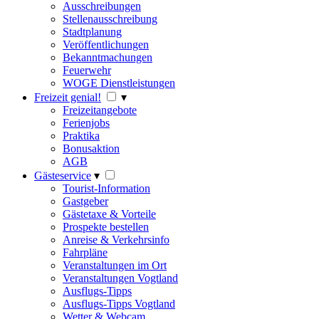
Ausschreibungen
Stellenausschreibung
Stadtplanung
Veröffentlichungen
Bekanntmachungen
Feuerwehr
WOGE Dienstleistungen
Freizeit genial!
▾
Freizeitangebote
Ferienjobs
Praktika
Bonusaktion
AGB
Gästeservice
▾
Tourist-Information
Gastgeber
Gästetaxe & Vorteile
Prospekte bestellen
Anreise & Verkehrsinfo
Fahrpläne
Veranstaltungen im Ort
Veranstaltungen Vogtland
Ausflugs-Tipps
Ausflugs-Tipps Vogtland
Wetter & Webcam