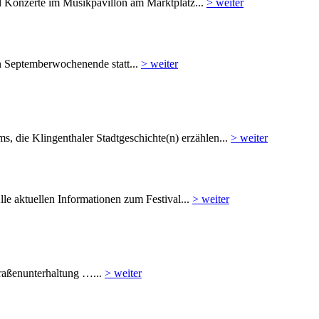
l Konzerte im Musikpavillon am Marktplatz...
> weiter
en Septemberwochenende statt...
> weiter
, die Klingenthaler Stadtgeschichte(n) erzählen...
> weiter
e aktuellen Informationen zum Festival...
> weiter
traßenunterhaltung …...
> weiter