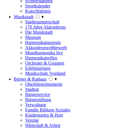
Schneestapfing
Sportkalender
Kutschfahrten
Musikstadt
▾
Städtepartnerschaft
170 Jahre Akkordeons
Die Musikstadt
Museum
Harmonikamuseum
Akkordeonwettbewerb
Mundharmonika live
Harmonikatreffen
Orchester & Gruppen
Erlebnisreisen
Musikschule Vogtland
Bürger & Rathaus
▾
Oberbürgermeisterin
Stadtrat
Bürgerservice
Bürgerstiftung
Verwaltung
Familie Bildung Soziales
Kindergarten & Hort
Vereine
Wirtschaft & Arbeit