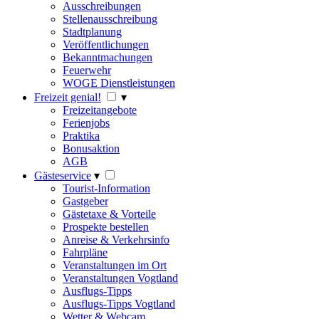
Ausschreibungen
Stellenausschreibung
Stadtplanung
Veröffentlichungen
Bekanntmachungen
Feuerwehr
WOGE Dienstleistungen
Freizeit genial!
▾
Freizeitangebote
Ferienjobs
Praktika
Bonusaktion
AGB
Gästeservice
▾
Tourist-Information
Gastgeber
Gästetaxe & Vorteile
Prospekte bestellen
Anreise & Verkehrsinfo
Fahrpläne
Veranstaltungen im Ort
Veranstaltungen Vogtland
Ausflugs-Tipps
Ausflugs-Tipps Vogtland
Wetter & Webcam