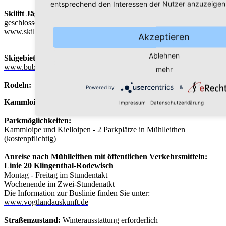
entsprechend den Interessen der Nutzer anzuzeigen
Skilift Jägerstraße:
geschlossen
www.skilift-klingenthal.de
Akzeptieren
Ablehnen
Skigebiet Bublava (CZ):
www.bublava.cz
mehr
Rodeln:
Powered by
&
Kammloipen-App kostenlos für alle Android-Endgeräte
Impressum
|
Datenschutzerklärung
Parkmöglichkeiten:
Kammloipe und Kielloipen - 2 Parkplätze in Mühlleithen
(kostenpflichtig)
Anreise nach Mühlleithen mit öffentlichen Verkehrsmitteln:
Linie 20 Klingenthal-Rodewisch
Montag - Freitag im Stundentakt
Wochenende im Zwei-Stundenatkt
Die Information zur Buslinie finden Sie unter:
www.vogtlandauskunft.de
Straßenzustand:
Winterausstattung erforderlich