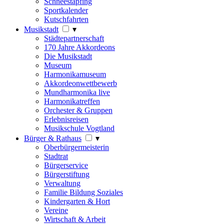
Schneestapfing
Sportkalender
Kutschfahrten
Musikstadt
▾
Städtepartnerschaft
170 Jahre Akkordeons
Die Musikstadt
Museum
Harmonikamuseum
Akkordeonwettbewerb
Mundharmonika live
Harmonikatreffen
Orchester & Gruppen
Erlebnisreisen
Musikschule Vogtland
Bürger & Rathaus
▾
Oberbürgermeisterin
Stadtrat
Bürgerservice
Bürgerstiftung
Verwaltung
Familie Bildung Soziales
Kindergarten & Hort
Vereine
Wirtschaft & Arbeit