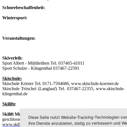
Schneebeschaffenheit:
Wintersport:
Veranstaltungen:
Skiverleih
:
Sport Albert - Mühlleithen Tel. 037465-41011
Sport Schulze - Klingenthal 037467-22591
Skischule:
Skischule Körner Tel. 0171-7594686, www.skischule-koerner.de
Skischule Tröschel (Langlauf) Tel. 037467-22355, www.skischule-
klingenthal.de
Skilifte
Skilift Mühlleithen:
Diese Seite nutzt Website-Tracking-Technologien von
geschlossen
ihre Dienste anzubieten, stetig zu verbessern und W
www.skihang-muehlleithen.de