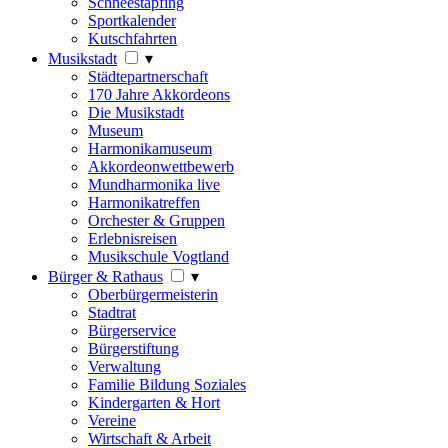
Schneestapfing
Sportkalender
Kutschfahrten
Musikstadt
▾
Städtepartnerschaft
170 Jahre Akkordeons
Die Musikstadt
Museum
Harmonikamuseum
Akkordeonwettbewerb
Mundharmonika live
Harmonikatreffen
Orchester & Gruppen
Erlebnisreisen
Musikschule Vogtland
Bürger & Rathaus
▾
Oberbürgermeisterin
Stadtrat
Bürgerservice
Bürgerstiftung
Verwaltung
Familie Bildung Soziales
Kindergarten & Hort
Vereine
Wirtschaft & Arbeit