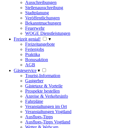
Ausschreibungen
Stellenausschreibung
Stadtplanung
Veröffentlichungen
Bekanntmachungen
Feuerwehr
WOGE Dienstleistungen
Freizeit genial!
▾
Freizeitangebote
Ferienjobs
Praktika
Bonusaktion
AGB
Gästeservice
▾
Tourist-Information
Gastgeber
Gästetaxe & Vorteile
Prospekte bestellen
Anreise & Verkehrsinfo
Fahrpläne
Veranstaltungen im Ort
Veranstaltungen Vogtland
Ausflugs-Tipps
Ausflugs-Tipps Vogtland
Wetter & Webcam