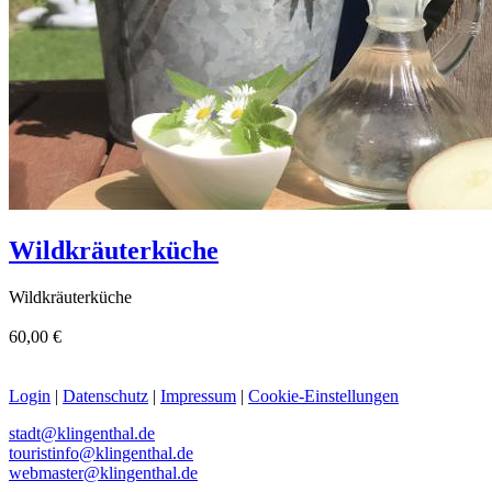
Wildkräuterküche
Wildkräuterküche
60,00 €
Login
|
Datenschutz
|
Impressum
|
Cookie-Einstellungen
stadt@klingenthal.de
touristinfo@klingenthal.de
webmaster@klingenthal.de