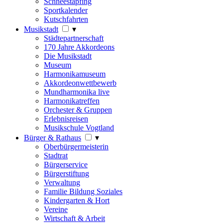
Schneestapfing
Sportkalender
Kutschfahrten
Musikstadt
▾
Städtepartnerschaft
170 Jahre Akkordeons
Die Musikstadt
Museum
Harmonikamuseum
Akkordeonwettbewerb
Mundharmonika live
Harmonikatreffen
Orchester & Gruppen
Erlebnisreisen
Musikschule Vogtland
Bürger & Rathaus
▾
Oberbürgermeisterin
Stadtrat
Bürgerservice
Bürgerstiftung
Verwaltung
Familie Bildung Soziales
Kindergarten & Hort
Vereine
Wirtschaft & Arbeit