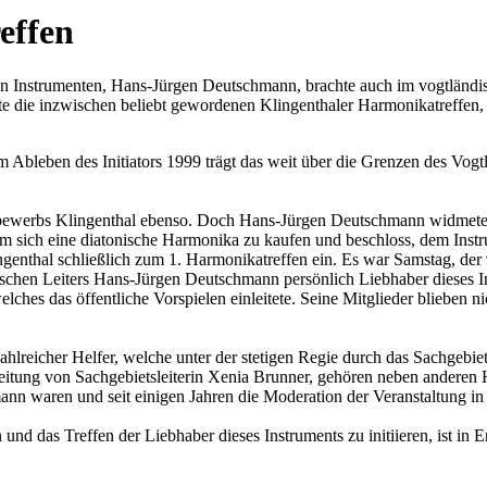
effen
chen Instrumenten, Hans-Jürgen Deutschmann, brachte auch im vogtländ
 die inzwischen beliebt gewordenen Klingenthaler Harmonikatreffen,
t dem Ableben des Initiators 1999 trägt das weit über die Grenzen des 
ttbewerbs Klingenthal ebenso. Doch Hans-Jürgen Deutschmann widmete
um sich eine diatonische Harmonika zu kaufen und beschloss, dem Inst
genthal schließlich zum 1. Harmonikatreffen ein. Es war Samstag, der
ischen Leiters Hans-Jürgen Deutschmann persönlich Liebhaber dieses
elches das öffentliche Vorspielen einleitete. Seine Mitglieder blieben 
ahlreicher Helfer, welche unter der stetigen Regie durch das Sachgebie
Leitung von Sachgebietsleiterin Xenia Brunner, gehören neben anderen 
 waren und seit einigen Jahren die Moderation der Veranstaltung in 
 das Treffen der Liebhaber dieses Instruments zu initiieren, ist in E