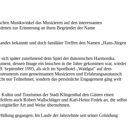
ischen Musikwinkel das Musizieren auf den interessanten
 denen zur Erinnerung an ihren Begründer der Name
Vogtlandes bekannte und doch familiäre Treffen den Namen „Hans-Jürgen
 sich später zunehmend dem Spiel der diatonischen Harmonika.
rument, dessen Image ein bisschen in die Jahre gekommen war, wieder
 9. September 1995, als sich im Sporthotel „Waldgut" auf dem
 Instruments zum gemeinsamen Musizieren und Erfahrungsaustausch
nicht nur Teilnehmer, sondern das persönliche Engagement ging weit
t Kultur und Tourismus der Stadt Klingenthal den Gästen einen
Helfern auch Robert Wallschläger und Karl-Heinz Fedek an, die selbst
origineller Art und Weise übernehmen.
rfüllung gegangen: Im Laufe der Jahrzehnte seit seiner Gründung