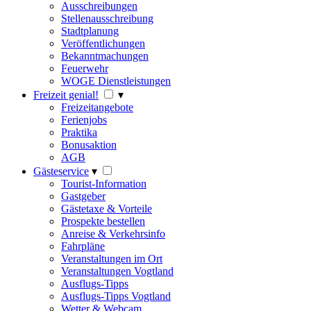
Ausschreibungen
Stellenausschreibung
Stadtplanung
Veröffentlichungen
Bekanntmachungen
Feuerwehr
WOGE Dienstleistungen
Freizeit genial!
▾
Freizeitangebote
Ferienjobs
Praktika
Bonusaktion
AGB
Gästeservice
▾
Tourist-Information
Gastgeber
Gästetaxe & Vorteile
Prospekte bestellen
Anreise & Verkehrsinfo
Fahrpläne
Veranstaltungen im Ort
Veranstaltungen Vogtland
Ausflugs-Tipps
Ausflugs-Tipps Vogtland
Wetter & Webcam