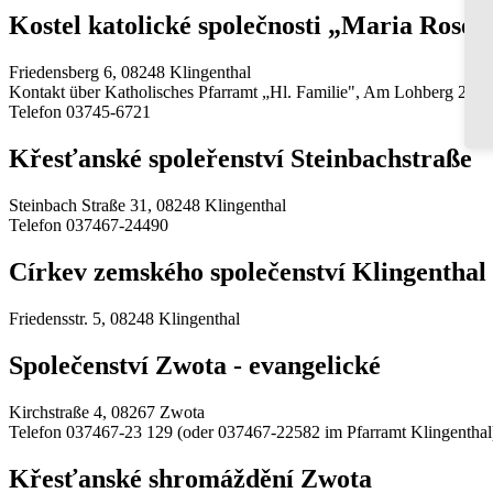
Kostel katolické společnosti „Maria Rose
Friedensberg 6, 08248 Klingenthal
Kontakt über Katholisches Pfarramt „Hl. Familie", Am Lohberg 2, 08
Telefon 03745-6721
Křesťanské spoleřenství Steinbachstraße
Steinbach Straße 31, 08248 Klingenthal
Telefon 037467-24490
Církev zemského společenství Klingenthal
Friedensstr. 5, 08248 Klingenthal
Společenství Zwota - evangelické
Kirchstraße 4, 08267 Zwota
Telefon 037467-23 129 (oder 037467-22582 im Pfarramt Klingenthal
Křesťanské shromáždění Zwota