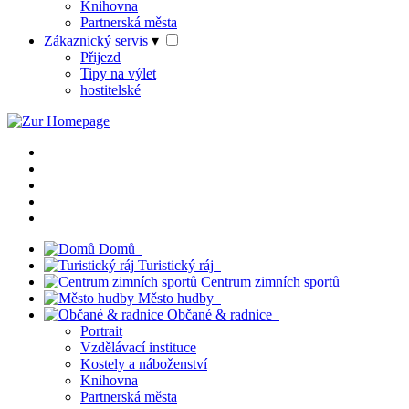
Knihovna
Partnerská města
Zákaznický servis
▾
Přijezd
Tipy na výlet
hostitelské
Domů
Turistický ráj
Centrum zimních sportů
Město hudby
Občané & radnice
Portrait
Vzdělávací instituce
Kostely a náboženství
Knihovna
Partnerská města