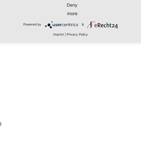
Deny
nkranzkönigin" ,,Mariin růženec"
more
Powered by
&
223 Falkenstein
Imprint
|
Privacy Policy
)