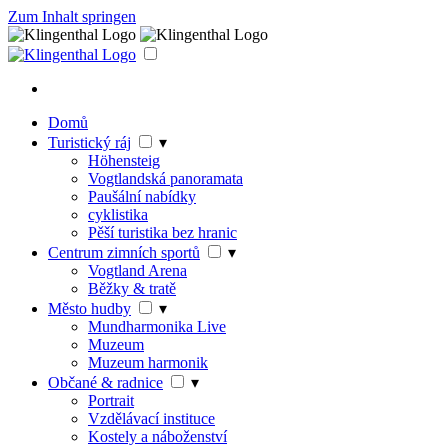
Zum Inhalt springen
Domů
Turistický ráj
▾
Höhensteig
Vogtlandská panoramata
Paušální nabídky
cyklistika
Pěší turistika bez hranic
Centrum zimních sportů
▾
Vogtland Arena
Běžky & tratě
Město hudby
▾
Mundharmonika Live
Muzeum
Muzeum harmonik
Občané & radnice
▾
Portrait
Vzdělávací instituce
Kostely a náboženství