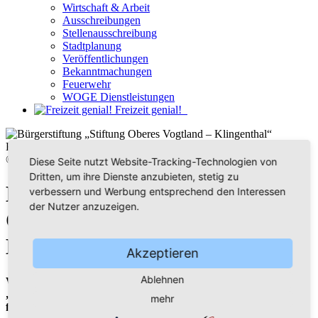
Wirtschaft & Arbeit
Ausschreibungen
Stellenausschreibung
Stadtplanung
Veröffentlichungen
Bekanntmachungen
Feuerwehr
WOGE Dienstleistungen
Freizeit genial!
Kirche und Rathaus über dem Marktplatz in Klingenthal
© TL
Diese Seite nutzt Website-Tracking-Technologien von
Dritten, um ihre Dienste anzubieten, stetig zu
Bürgerstiftung „Stiftung
verbessern und Werbung entsprechend den Interessen
der Nutzer anzuzeigen.
Oberes Vogtland –
Klingenthal“
Akzeptieren
Ablehnen
Weil mir die Heimat am Herzen liegt! Die Bürgerstiftung
„Stiftung Oberes Vogtland – Klingenthal“: Ein neuer Anfang
mehr
für unsere Gemeinschaft