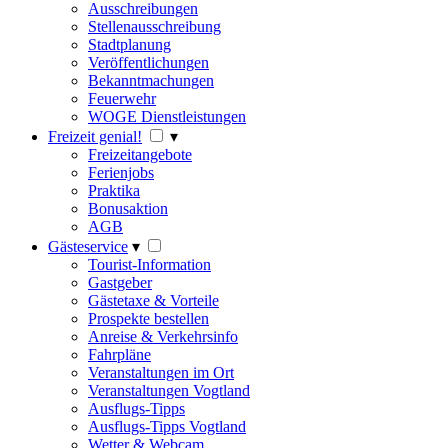
Ausschreibungen
Stellenausschreibung
Stadtplanung
Veröffentlichungen
Bekanntmachungen
Feuerwehr
WOGE Dienstleistungen
Freizeit genial!
▾
Freizeitangebote
Ferienjobs
Praktika
Bonusaktion
AGB
Gästeservice
▾
Tourist-Information
Gastgeber
Gästetaxe & Vorteile
Prospekte bestellen
Anreise & Verkehrsinfo
Fahrpläne
Veranstaltungen im Ort
Veranstaltungen Vogtland
Ausflugs-Tipps
Ausflugs-Tipps Vogtland
Wetter & Webcam