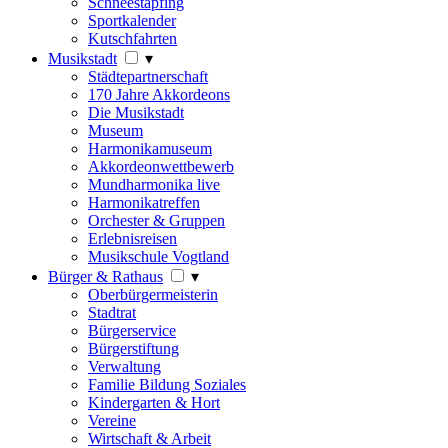
Schneestapfing
Sportkalender
Kutschfahrten
Musikstadt
▾
Städtepartnerschaft
170 Jahre Akkordeons
Die Musikstadt
Museum
Harmonikamuseum
Akkordeonwettbewerb
Mundharmonika live
Harmonikatreffen
Orchester & Gruppen
Erlebnisreisen
Musikschule Vogtland
Bürger & Rathaus
▾
Oberbürgermeisterin
Stadtrat
Bürgerservice
Bürgerstiftung
Verwaltung
Familie Bildung Soziales
Kindergarten & Hort
Vereine
Wirtschaft & Arbeit