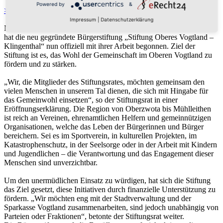
Powered by
&
> JETZT ONLINE SPENDEN
Impressum
|
Datenschutzerklärung
Nach dem einstimmigen Beschluss des Stadtrates, am 23.09.2025,
hat die neu gegründete Bürgerstiftung „Stiftung Oberes Vogtland –
Klingenthal“ nun offiziell mit ihrer Arbeit begonnen. Ziel der
Stiftung ist es, das Wohl der Gemeinschaft im Oberen Vogtland zu
fördern und zu stärken.
„Wir, die Mitglieder des Stiftungsrates, möchten gemeinsam den
vielen Menschen in unserem Tal dienen, die sich mit Hingabe für
das Gemeinwohl einsetzen“, so der Stiftungsrat in einer
Eröffnungserklärung. Die Region von Oberzwota bis Mühlleithen
ist reich an Vereinen, ehrenamtlichen Helfern und gemeinnützigen
Organisationen, welche das Leben der Bürgerinnen und Bürger
bereichern. Sei es im Sportverein, in kulturellen Projekten, im
Katastrophenschutz, in der Seelsorge oder in der Arbeit mit Kindern
und Jugendlichen – die Verantwortung und das Engagement dieser
Menschen sind unverzichtbar.
Um den unermüdlichen Einsatz zu würdigen, hat sich die Stiftung
das Ziel gesetzt, diese Initiativen durch finanzielle Unterstützung zu
fördern. „Wir möchten eng mit der Stadtverwaltung und der
Sparkasse Vogtland zusammenarbeiten, sind jedoch unabhängig von
Parteien oder Fraktionen“, betonte der Stiftungsrat weiter.