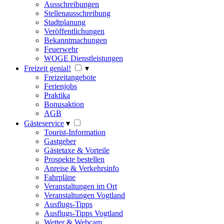
Ausschreibungen
Stellenausschreibung
Stadtplanung
Veröffentlichungen
Bekanntmachungen
Feuerwehr
WOGE Dienstleistungen
Freizeit genial!
▾
Freizeitangebote
Ferienjobs
Praktika
Bonusaktion
AGB
Gästeservice
▾
Tourist-Information
Gastgeber
Gästetaxe & Vorteile
Prospekte bestellen
Anreise & Verkehrsinfo
Fahrpläne
Veranstaltungen im Ort
Veranstaltungen Vogtland
Ausflugs-Tipps
Ausflugs-Tipps Vogtland
Wetter & Webcam