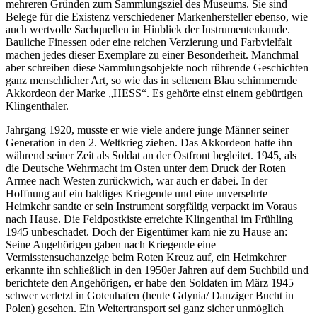
mehreren Gründen zum Sammlungsziel des Museums. Sie sind
Belege für die Existenz verschiedener Markenhersteller ebenso, wie
auch wertvolle Sachquellen in Hinblick der Instrumentenkunde.
Bauliche Finessen oder eine reichen Verzierung und Farbvielfalt
machen jedes dieser Exemplare zu einer Besonderheit. Manchmal
aber schreiben diese Sammlungsobjekte noch rührende Geschichten
ganz menschlicher Art, so wie das in seltenem Blau schimmernde
Akkordeon der Marke „HESS“. Es gehörte einst einem gebürtigen
Klingenthaler.
Jahrgang 1920, musste er wie viele andere junge Männer seiner
Generation in den 2. Weltkrieg ziehen. Das Akkordeon hatte ihn
während seiner Zeit als Soldat an der Ostfront begleitet. 1945, als
die Deutsche Wehrmacht im Osten unter dem Druck der Roten
Armee nach Westen zurückwich, war auch er dabei. In der
Hoffnung auf ein baldiges Kriegende und eine unversehrte
Heimkehr sandte er sein Instrument sorgfältig verpackt im Voraus
nach Hause. Die Feldpostkiste erreichte Klingenthal im Frühling
1945 unbeschadet. Doch der Eigentümer kam nie zu Hause an:
Seine Angehörigen gaben nach Kriegende eine
Vermisstensuchanzeige beim Roten Kreuz auf, ein Heimkehrer
erkannte ihn schließlich in den 1950er Jahren auf dem Suchbild und
berichtete den Angehörigen, er habe den Soldaten im März 1945
schwer verletzt in Gotenhafen (heute Gdynia/ Danziger Bucht in
Polen) gesehen. Ein Weitertransport sei ganz sicher unmöglich