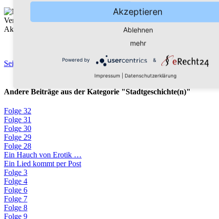
Akzeptieren
Verführerisch präsentierte UFA-Filmstar Marika Rökk die
Akkordeons der Marke HESS.
Ablehnen
mehr
Powered by
&
Seite drucken
Impressum
|
Datenschutzerklärung
Andere Beiträge aus der Kategorie "Stadtgeschichte(n)"
Folge 32
Folge 31
Folge 30
Folge 29
Folge 28
Ein Hauch von Erotik …
Ein Lied kommt per Post
Folge 3
Folge 4
Folge 6
Folge 7
Folge 8
Folge 9