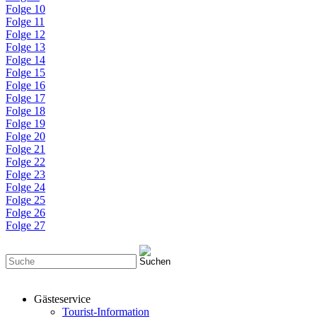
Folge 10
Folge 11
Folge 12
Folge 13
Folge 14
Folge 15
Folge 16
Folge 17
Folge 18
Folge 19
Folge 20
Folge 21
Folge 22
Folge 23
Folge 24
Folge 25
Folge 26
Folge 27
Gästeservice
Tourist-Information