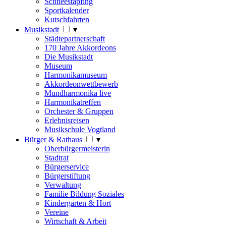
Schneestapfing
Sportkalender
Kutschfahrten
Musikstadt
▾
Städtepartnerschaft
170 Jahre Akkordeons
Die Musikstadt
Museum
Harmonikamuseum
Akkordeonwettbewerb
Mundharmonika live
Harmonikatreffen
Orchester & Gruppen
Erlebnisreisen
Musikschule Vogtland
Bürger & Rathaus
▾
Oberbürgermeisterin
Stadtrat
Bürgerservice
Bürgerstiftung
Verwaltung
Familie Bildung Soziales
Kindergarten & Hort
Vereine
Wirtschaft & Arbeit