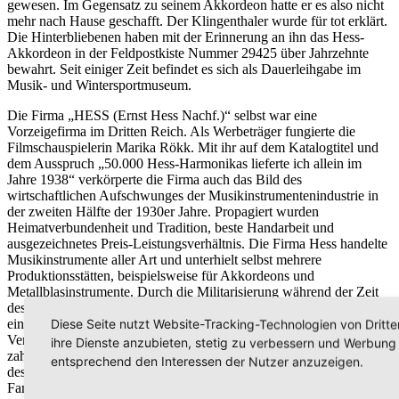
gewesen. Im Gegensatz zu seinem Akkordeon hatte er es also nicht
mehr nach Hause geschafft. Der Klingenthaler wurde für tot erklärt.
Die Hinterbliebenen haben mit der Erinnerung an ihn das Hess-
Akkordeon in der Feldpostkiste Nummer 29425 über Jahrzehnte
bewahrt. Seit einiger Zeit befindet es sich als Dauerleihgabe im
Musik- und Wintersportmuseum.
Die Firma „HESS (Ernst Hess Nachf.)“ selbst war eine
Vorzeigefirma im Dritten Reich. Als Werbeträger fungierte die
Filmschauspielerin Marika Rökk. Mit ihr auf dem Katalogtitel und
dem Ausspruch „50.000 Hess-Harmonikas lieferte ich allein im
Jahre 1938“ verkörperte die Firma auch das Bild des
wirtschaftlichen Aufschwunges der Musikinstrumentenindustrie in
der zweiten Hälfte der 1930er Jahre. Propagiert wurden
Heimatverbundenheit und Tradition, beste Handarbeit und
ausgezeichnetes Preis-Leistungsverhältnis. Die Firma Hess handelte
Musikinstrumente aller Art und unterhielt selbst mehrere
Produktionsstätten, beispielsweise für Akkordeons und
Metallblasinstrumente. Durch die Militarisierung während der Zeit
des Nationalsozialismus erfuhr gerade die Produktion von letzteren
Diese Seite nutzt Website-Tracking-Technologien von Dritt
eine wahre Blütezeit. Die Instrumente wurden mit ihrem Klang zu
Verführern im Sinne der braunen Ideologien. Den hohen Preis aber
ihre Dienste anzubieten, stetig zu verbessern und Werbung
zahlten die Verführten. Auch 75 Jahre nach Kriegsende ist das Grab
entsprechend den Interessen der Nutzer anzuzeigen.
des Soldaten aus Klingenthal immer noch nicht gefunden, die
Familie sucht bis heute danach.(XB)