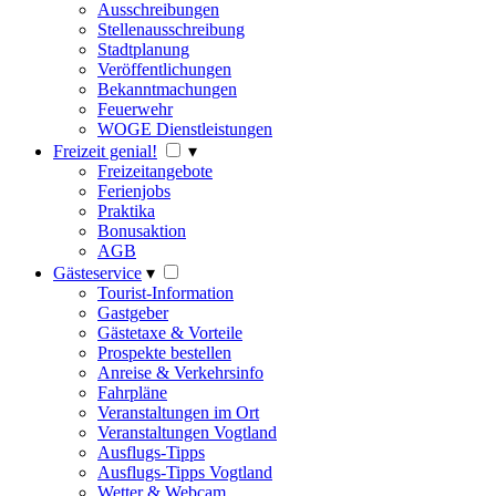
Ausschreibungen
Stellenausschreibung
Stadtplanung
Veröffentlichungen
Bekanntmachungen
Feuerwehr
WOGE Dienstleistungen
Freizeit genial!
▾
Freizeitangebote
Ferienjobs
Praktika
Bonusaktion
AGB
Gästeservice
▾
Tourist-Information
Gastgeber
Gästetaxe & Vorteile
Prospekte bestellen
Anreise & Verkehrsinfo
Fahrpläne
Veranstaltungen im Ort
Veranstaltungen Vogtland
Ausflugs-Tipps
Ausflugs-Tipps Vogtland
Wetter & Webcam