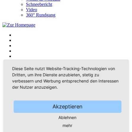
Schneebericht
Video
360° Rundgang
Home
Diese Seite nutzt Website-Tracking-Technologien von
Wanderparadies
Dritten, um ihre Dienste anzubieten, stetig zu
Wintersportzentrum
verbessern und Werbung entsprechend den Interessen
Musikstadt
der Nutzer anzuzeigen.
Bürger & Rathaus
Oberbürgermeisterin
Stadtrat
Bürgerservice
Akzeptieren
Bürgerstiftung
Verwaltung
Ablehnen
Familie Bildung Soziales
Kindergarten & Hort
mehr
Vereine