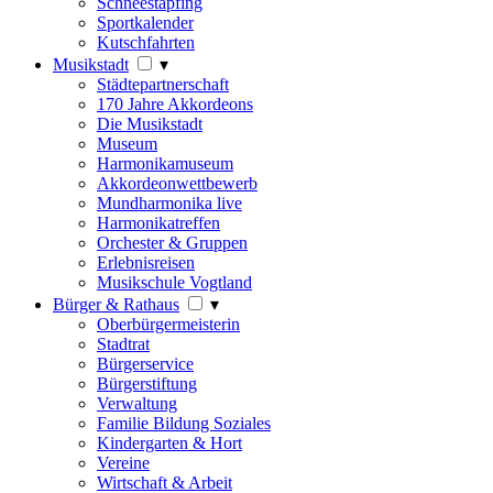
Schneestapfing
Sportkalender
Kutschfahrten
Musikstadt
▾
Städtepartnerschaft
170 Jahre Akkordeons
Die Musikstadt
Museum
Harmonikamuseum
Akkordeonwettbewerb
Mundharmonika live
Harmonikatreffen
Orchester & Gruppen
Erlebnisreisen
Musikschule Vogtland
Bürger & Rathaus
▾
Oberbürgermeisterin
Stadtrat
Bürgerservice
Bürgerstiftung
Verwaltung
Familie Bildung Soziales
Kindergarten & Hort
Vereine
Wirtschaft & Arbeit