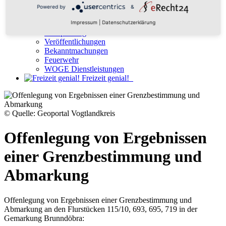
Wirtschaft & Arbeit
Powered by
&
Ausschreibungen
Stellenausschreibung
Impressum
|
Datenschutzerklärung
Stadtplanung
Veröffentlichungen
Bekanntmachungen
Feuerwehr
WOGE Dienstleistungen
Freizeit genial!
© Quelle: Geoportal Vogtlandkreis
Offenlegung von Ergebnissen
einer Grenzbestimmung und
Abmarkung
Offenlegung von Ergebnissen einer Grenzbestimmung und
Abmarkung an den Flurstücken 115/10, 693, 695, 719 in der
Gemarkung Brunndöbra: