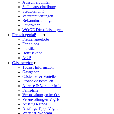
Ausschreibungen
Stellenausschreibung
Stadtplanung
Veröffentlichungen
Bekanntmachungen
Feuerwehr
WOGE Dienstleistungen
Freizeit genial!
▾
Freizeitangebote
Ferienjobs
Praktika
Bonusaktion
AGB
Gästeservice
▾
Tourist-Information
Gastgeber
Gästetaxe & Vorteile
Prospekte bestellen
Anreise & Verkehrsinfo
Fahrpläne
Veranstaltungen im Ort
Veranstaltungen Vogtland
Ausflugs-Tipps
Ausflugs-Tipps Vogtland
Wetter & Webcam