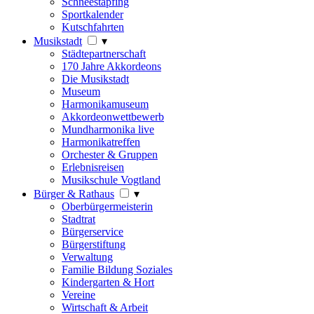
Schneestapfing
Sportkalender
Kutschfahrten
Musikstadt
▾
Städtepartnerschaft
170 Jahre Akkordeons
Die Musikstadt
Museum
Harmonikamuseum
Akkordeonwettbewerb
Mundharmonika live
Harmonikatreffen
Orchester & Gruppen
Erlebnisreisen
Musikschule Vogtland
Bürger & Rathaus
▾
Oberbürgermeisterin
Stadtrat
Bürgerservice
Bürgerstiftung
Verwaltung
Familie Bildung Soziales
Kindergarten & Hort
Vereine
Wirtschaft & Arbeit