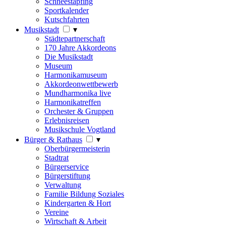
Schneestapfing
Sportkalender
Kutschfahrten
Musikstadt
▾
Städtepartnerschaft
170 Jahre Akkordeons
Die Musikstadt
Museum
Harmonikamuseum
Akkordeonwettbewerb
Mundharmonika live
Harmonikatreffen
Orchester & Gruppen
Erlebnisreisen
Musikschule Vogtland
Bürger & Rathaus
▾
Oberbürgermeisterin
Stadtrat
Bürgerservice
Bürgerstiftung
Verwaltung
Familie Bildung Soziales
Kindergarten & Hort
Vereine
Wirtschaft & Arbeit