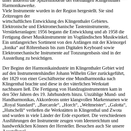
unter anderem die Spitzenmodelle der ehemaligen Klingenthaler
Harmonikawerke.
Viele Instrumente wurden in der Region hergestellt. Sie sind
Zeitzeugen der
wirtschaftlichen Entwicklung des Klingenthaler Gebietes.
Elektronische und Elektromechanische Tasteninstrumente,
Verstärkeranlagen: 1956 begann die Entwicklung und ab 1958 die
Fertigung dieser Musikinstrumente im Vogtländischen Musikwinkel.
Ein umfangreiches Sortiment von den Anfängen mit der Kleinorgel
„Ionika“ auf Röhrenbasis bis zum Digitalen Keyboard sowie
Elektromechanische Instrumente auf Tonzungenbasis sind in der
Ausstellung zu besichtigen.
Der Beginn der Harmonikaindustrie im Klingenthaler Gebiet wird
auf den Instrumentenhändler Johann Wilhelm Glier zurückgeführt,
der 1829 von einer Geschäftsreise eine Mundharmonika nach
Klingenthal brachte und diese in der väterlichen Werkstatt
nachbauen ließ. Die Fertigung von Handzuginstrumenten kam in
den 50er Jahren des 19. Jahrhunderts hinzu. Unzählige Mund- und
Handharmonikas, Akkordeons unter klangvollen Markennamen wie
„Royal Standard“, „Barcarole“, „Horch“, „Weltmeister“, „Galotta“,
„Hutschelli“ verließen die Werkstätten in Klingenthal und Zwota
und wurden in viele Länder der Erde exportiert. Die verschiedenen
Ausführungen der Instrumente zeugen vom Ideenreichtum und
handwerklichen Können der Hersteller. Besuchen auch Sie unsere