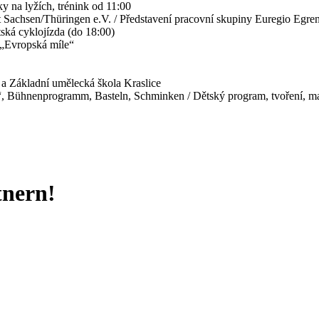
y na lyžích, trénink od 11:00
aft Sachsen/Thüringen e.V. / Představení pracovní skupiny Euregio E
ská cyklojízda (do 18:00)
 „Evropská míle“
a Základní umělecká škola Kraslice
Bühnenprogramm, Basteln, Schminken / Dětský program, tvoření, mal
tnern!