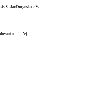
grensis Sasko/Durynsko e.V.
ování na obličej