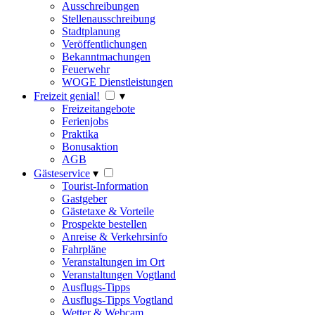
Ausschreibungen
Stellenausschreibung
Stadtplanung
Veröffentlichungen
Bekanntmachungen
Feuerwehr
WOGE Dienstleistungen
Freizeit genial!
▾
Freizeitangebote
Ferienjobs
Praktika
Bonusaktion
AGB
Gästeservice
▾
Tourist-Information
Gastgeber
Gästetaxe & Vorteile
Prospekte bestellen
Anreise & Verkehrsinfo
Fahrpläne
Veranstaltungen im Ort
Veranstaltungen Vogtland
Ausflugs-Tipps
Ausflugs-Tipps Vogtland
Wetter & Webcam