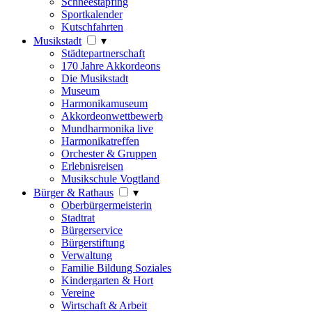
Schneestapfing
Sportkalender
Kutschfahrten
Musikstadt
▾
Städtepartnerschaft
170 Jahre Akkordeons
Die Musikstadt
Museum
Harmonikamuseum
Akkordeonwettbewerb
Mundharmonika live
Harmonikatreffen
Orchester & Gruppen
Erlebnisreisen
Musikschule Vogtland
Bürger & Rathaus
▾
Oberbürgermeisterin
Stadtrat
Bürgerservice
Bürgerstiftung
Verwaltung
Familie Bildung Soziales
Kindergarten & Hort
Vereine
Wirtschaft & Arbeit