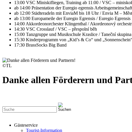
13:00 VSC Miniskifliegen, Training ab 11:00 / VSC – miniskok
ab 14:00 Präsentation der Euregio egrensis Arbeitsgemeinsch
ab 12:00 Städteradeln mit EnviaM bis 18 Uhr / Envia M – Měst
ab 13:00 Europameile der Euregio Egrensis / Euregio Egrensis
14:00 Akkordeonorchester Klingenthal / Akordeonový orchestr
14:30 VSC Crosslauf / VSC – přespolní běh
15:00 Tanzgruppe und Musikschule Kraslice / Taneční skupina 
15:30 Kinderprogramm von „Kid’s & Co“ und „Sonnenschein“, 
17:30 BrassSocks Big Band
©TL
Danke allen Förderern und Par
Gästeservice
Tourist-Information