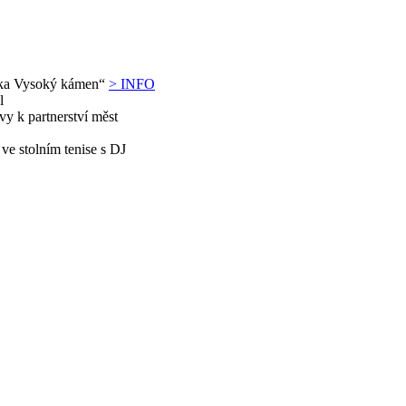
átka Vysoký kámen“
> INFO
hal
vy k partnerství měst
 ve stolním tenise s DJ