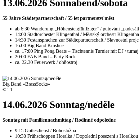
13.06.2026 Sonnabend/sobota
55 Jahre Städtepartnerschaft / 55 let partnerství měst
ab 6:30 Wanderung „Höhensteigfünfziger“ / putování „pades
14:00 Stadtorchester Klingenthal / Městský orchestr Klingent
14:30 Festansprachen zur Städtepartnerschaft / Slavnostní proje
16:00 Big Band Kraslice
ca. 17:00 Ping Pong Beats – Tischtennis Turnier mit DJ / turnaj
20:00 FAB Band – Party Rock
ca. 22.30 Feuerwerk / ohňostroj
Big Band »BrassSocks«
© TL
14.06.2026 Sonntag/neděle
Sonntag mit Familiennachmittag / Rodinné odpoledne
9:15 Gottesdienst / Bohoslužba
10:30 Frühschoppen Horalka / Dopolední posezení s Horalkou