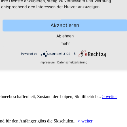
ihre Dienste anzubieten, stetig zu verbessern und Werbung
entsprechend den Interessen der Nutzer anzuzeigen.
Akzeptieren
Ablehnen
r Gebiet mit über 100 Kilometer gespurten Langlauf-Loipen...
> weiter
mehr
Powered by
&
Impressum
|
Datenschutzerklärung
hneebeschaffenheit, Zustand der Loipen, Skiliftbetrieb...
> weiter
Und für den Anfänger gibts die Skischulen...
> weiter