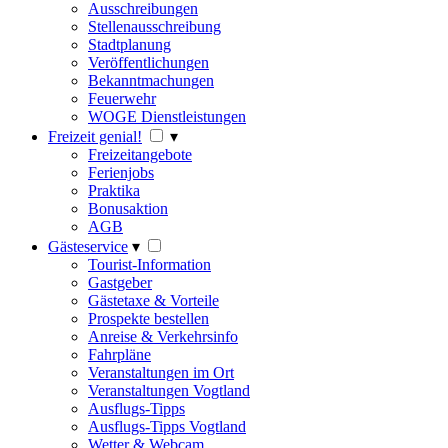
Ausschreibungen
Stellenausschreibung
Stadtplanung
Veröffentlichungen
Bekanntmachungen
Feuerwehr
WOGE Dienstleistungen
Freizeit genial!
▾
Freizeitangebote
Ferienjobs
Praktika
Bonusaktion
AGB
Gästeservice
▾
Tourist-Information
Gastgeber
Gästetaxe & Vorteile
Prospekte bestellen
Anreise & Verkehrsinfo
Fahrpläne
Veranstaltungen im Ort
Veranstaltungen Vogtland
Ausflugs-Tipps
Ausflugs-Tipps Vogtland
Wetter & Webcam