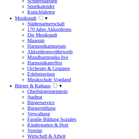
Schneestapfing
Sportkalender
Kutschfahrten
Musikstadt
▾
Städtepartnerschaft
170 Jahre Akkordeons
Die Musikstadt
Museum
Harmonikamuseum
Akkordeonwettbewerb
Mundharmonika live
Harmonikatreffen
Orchester & Gruppen
Erlebnisreisen
Musikschule Vogtland
Bürger & Rathaus
▾
Oberbürgermeisterin
Stadtrat
Bürgerservice
Bürgerstiftung
Verwaltung
Familie Bildung Soziales
Kindergarten & Hort
Vereine
Wirtschaft & Arbeit