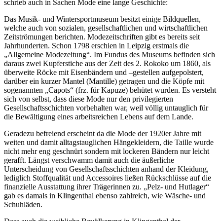
schrieb auch in Sachen Mode eine lange Geschichte:
Das Musik- und Wintersportmuseum besitzt einige Bildquellen,
welche auch von sozialen, gesellschaftlichen und wirtschaftlichen
Zeitströmungen berichten. Modezeitschriften gibt es bereits seit
Jahrhunderten. Schon 1798 erschien in Leipzig erstmals die
„Allgemeine Modezeitung“. Im Fundus des Museums befinden sich
daraus zwei Kupferstiche aus der Zeit des 2. Rokoko um 1860, als
überweite Röcke mit Eisenbändern und –gestellen aufgepolstert,
darüber ein kurzer Mantel (Mantille) getragen und die Köpfe mit
sogenannten „Capots“ (frz. für Kapuze) behütet wurden. Es versteht
sich von selbst, dass diese Mode nur den privilegierten
Gesellschaftsschichten vorbehalten war, weil völlig untauglich für
die Bewältigung eines arbeitsreichen Lebens auf dem Lande.
Geradezu befreiend erscheint da die Mode der 1920er Jahre mit
weiten und damit alltagstauglichen Hängekleidern, die Taille wurde
nicht mehr eng geschnürt sondern mit lockeren Bändern nur leicht
gerafft. Längst verschwamm damit auch die äußerliche
Unterscheidung von Gesellschaftsschichten anhand der Kleidung,
lediglich Stoffqualität und Accessoires ließen Rückschlüsse auf die
finanzielle Ausstattung ihrer Trägerinnen zu. „Pelz- und Hutlager“
gab es damals in Klingenthal ebenso zahlreich, wie Wäsche- und
Schuhläden.