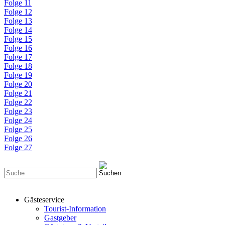
Folge 11
Folge 12
Folge 13
Folge 14
Folge 15
Folge 16
Folge 17
Folge 18
Folge 19
Folge 20
Folge 21
Folge 22
Folge 23
Folge 24
Folge 25
Folge 26
Folge 27
Gästeservice
Tourist-Information
Gastgeber