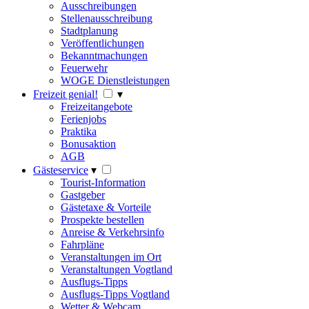
Ausschreibungen
Stellenausschreibung
Stadtplanung
Veröffentlichungen
Bekanntmachungen
Feuerwehr
WOGE Dienstleistungen
Freizeit genial!
▾
Freizeitangebote
Ferienjobs
Praktika
Bonusaktion
AGB
Gästeservice
▾
Tourist-Information
Gastgeber
Gästetaxe & Vorteile
Prospekte bestellen
Anreise & Verkehrsinfo
Fahrpläne
Veranstaltungen im Ort
Veranstaltungen Vogtland
Ausflugs-Tipps
Ausflugs-Tipps Vogtland
Wetter & Webcam