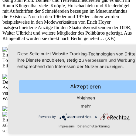
Gang zum Profi. Damen- und Herrenschneidereien gab es auch im
Raum Klingenthal viele. Knöpfe, Hutschachteln und Kleiderbügel
mit Aufschriften der Schneidereien bezeugen im Museumsfundus
die Existenz. Noch in den 1960er und 1970er Jahren wurden
beispielsweise in den Modewerkstätten von Erich Hoyer
maßgeschneiderte Anzüge für den Staatsratsvorsitzenden der DDR,
Walter Ulbricht und weitere Mitglieder des Politbüros gefertigt. Aus
Klingenthal wurden sie direkt nach Berlin geliefert… (XB)
Diese Seite nutzt Website-Tracking-Technologien von Dritt
Emanzipiert um 1920: Im Dr. Giers-Haus schwelgten auch die
ihre Dienste anzubieten, stetig zu verbessern und Werbung
Töchter des Sanitätsrats Dr. med. Otto Giers, Magarethe und
Elisabeth zwischen Jugendstil und Art déco.
entsprechend den Interessen der Nutzer anzuzeigen.
Dekadent: 1935 entstand dieses Foto in einem Haus auf dem
Akzeptieren
Aschberg: Mit Hosenanzug und einer Zigarette in der Hand
verkörpert diese junge Frau den genussreichen Verfall alter
Ablehnen
Wertvorstellungen.
mehr
Powered by
&
En vogue: Das Klingende Tal als Kulisse für international
salonfähige Mode in den 1970ern: Geschneidert werden mussten die
Impressum
|
Datenschutzerklärung
schicken Kleidungsstücke aus der „PRAMO“ allerdings selbst.