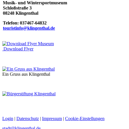
Musik- und Wintersportmuseum
Schloßstraße 3
08248 Klingenthal
Telefon: 037467-64832
touristinfo@k
lingenthal.de
Download Flyer
Ein Gruss aus Klingenthal
Login
|
Datenschutz
|
Impressum
|
Cookie-Einstellungen
stadt@klingenthal.de