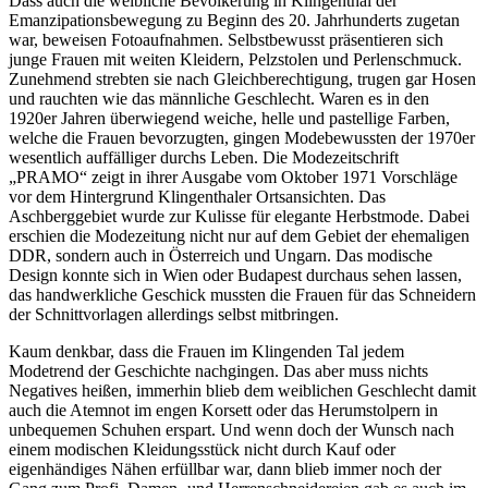
Dass auch die weibliche Bevölkerung in Klingenthal der
Emanzipationsbewegung zu Beginn des 20. Jahrhunderts zugetan
war, beweisen Fotoaufnahmen. Selbstbewusst präsentieren sich
junge Frauen mit weiten Kleidern, Pelzstolen und Perlenschmuck.
Zunehmend strebten sie nach Gleichberechtigung, trugen gar Hosen
und rauchten wie das männliche Geschlecht. Waren es in den
1920er Jahren überwiegend weiche, helle und pastellige Farben,
welche die Frauen bevorzugten, gingen Modebewussten der 1970er
wesentlich auffälliger durchs Leben. Die Modezeitschrift
„PRAMO“ zeigt in ihrer Ausgabe vom Oktober 1971 Vorschläge
vor dem Hintergrund Klingenthaler Ortsansichten. Das
Aschberggebiet wurde zur Kulisse für elegante Herbstmode. Dabei
erschien die Modezeitung nicht nur auf dem Gebiet der ehemaligen
DDR, sondern auch in Österreich und Ungarn. Das modische
Design konnte sich in Wien oder Budapest durchaus sehen lassen,
das handwerkliche Geschick mussten die Frauen für das Schneidern
der Schnittvorlagen allerdings selbst mitbringen.
Kaum denkbar, dass die Frauen im Klingenden Tal jedem
Modetrend der Geschichte nachgingen. Das aber muss nichts
Negatives heißen, immerhin blieb dem weiblichen Geschlecht damit
auch die Atemnot im engen Korsett oder das Herumstolpern in
unbequemen Schuhen erspart. Und wenn doch der Wunsch nach
einem modischen Kleidungsstück nicht durch Kauf oder
eigenhändiges Nähen erfüllbar war, dann blieb immer noch der