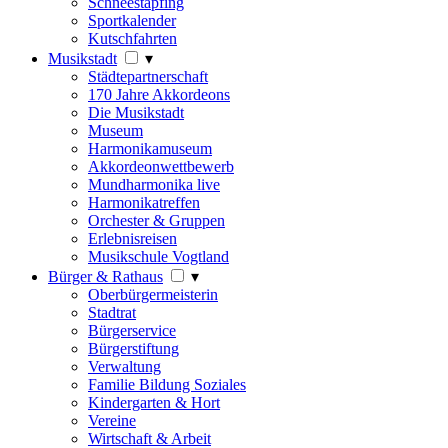
Schneestapfing
Sportkalender
Kutschfahrten
Musikstadt
▾
Städtepartnerschaft
170 Jahre Akkordeons
Die Musikstadt
Museum
Harmonikamuseum
Akkordeonwettbewerb
Mundharmonika live
Harmonikatreffen
Orchester & Gruppen
Erlebnisreisen
Musikschule Vogtland
Bürger & Rathaus
▾
Oberbürgermeisterin
Stadtrat
Bürgerservice
Bürgerstiftung
Verwaltung
Familie Bildung Soziales
Kindergarten & Hort
Vereine
Wirtschaft & Arbeit