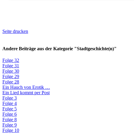
Seite drucken
Andere Beiträge aus der Kategorie "Stadtgeschichte(n)"
Folge 32
Folge 31
Folge 30
Folge 29
Folge 28
Ein Hauch von Erotik …
Ein Lied kommt per Post
Folge 3
Folge 4
Folge 5
Folge 6
Folge 8
Folge 9
Folge 10