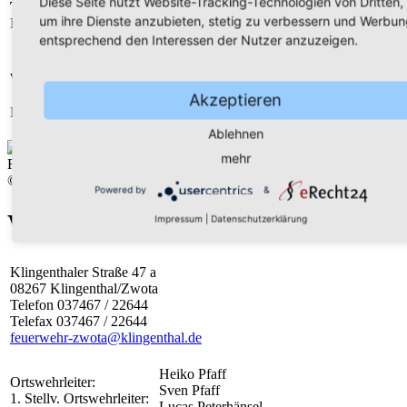
Diese Seite nutzt Website-Tracking-Technologien von Dritten,
Technik
TLF 4000
,
LF8/6
,
KdoW
um ihre Dienste anzubieten, stetig zu verbessern und Werbun
Fahrzeuge:
entsprechend den Interessen der Nutzer anzuzeigen.
Schulungsraum
weiterführend:
Werkstatt
Akzeptieren
Dienstzeiten:
jede Woche montags um 18:30 Uhr
Ablehnen
mehr
Feuerwache Klingenthaler Straße
© FF Klingenthal
Powered by
&
Wache Zwota
Impressum
|
Datenschutzerklärung
Klingenthaler Straße 47 a
08267 Klingenthal/Zwota
Telefon 037467 / 22644
Telefax 037467 / 22644
feuerwehr-zwota@klingenthal.de
Heiko Pfaff
Ortswehrleiter:
Sven Pfaff
1. Stellv. Ortswehrleiter:
Lucas Peterhänsel