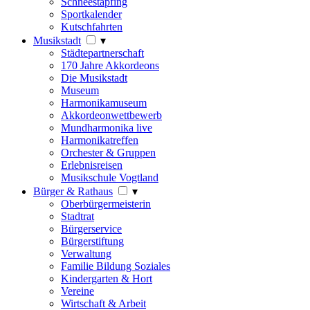
Schneestapfing
Sportkalender
Kutschfahrten
Musikstadt
▾
Städtepartnerschaft
170 Jahre Akkordeons
Die Musikstadt
Museum
Harmonikamuseum
Akkordeonwettbewerb
Mundharmonika live
Harmonikatreffen
Orchester & Gruppen
Erlebnisreisen
Musikschule Vogtland
Bürger & Rathaus
▾
Oberbürgermeisterin
Stadtrat
Bürgerservice
Bürgerstiftung
Verwaltung
Familie Bildung Soziales
Kindergarten & Hort
Vereine
Wirtschaft & Arbeit