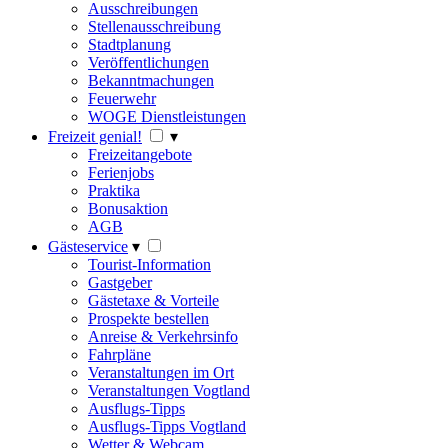
Ausschreibungen
Stellenausschreibung
Stadtplanung
Veröffentlichungen
Bekanntmachungen
Feuerwehr
WOGE Dienstleistungen
Freizeit genial!
▾
Freizeitangebote
Ferienjobs
Praktika
Bonusaktion
AGB
Gästeservice
▾
Tourist-Information
Gastgeber
Gästetaxe & Vorteile
Prospekte bestellen
Anreise & Verkehrsinfo
Fahrpläne
Veranstaltungen im Ort
Veranstaltungen Vogtland
Ausflugs-Tipps
Ausflugs-Tipps Vogtland
Wetter & Webcam