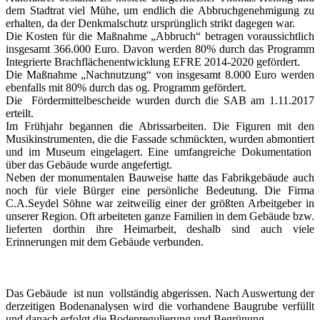
dem Stadtrat viel Mühe, um endlich die Abbruchgenehmigung zu
erhalten, da der Denkmalschutz ursprünglich strikt dagegen war.
Die Kosten für die Maßnahme „Abbruch“ betragen voraussichtlich
insgesamt 366.000 Euro. Davon werden 80% durch das Programm
Integrierte Brachflächenentwicklung EFRE 2014-2020 gefördert.
Die Maßnahme „Nachnutzung“ von insgesamt 8.000 Euro werden
ebenfalls mit 80% durch das og. Programm gefördert.
Die Fördermittelbescheide wurden durch die SAB am 1.11.2017
erteilt.
Im Frühjahr begannen die Abrissarbeiten. Die Figuren mit den
Musikinstrumenten, die die Fassade schmückten, wurden abmontiert
und im Museum eingelagert. Eine umfangreiche Dokumentation
über das Gebäude wurde angefertigt.
Neben der monumentalen Bauweise hatte das Fabrikgebäude auch
noch für viele Bürger eine persönliche Bedeutung. Die Firma
C.A.Seydel Söhne war zeitweilig einer der größten Arbeitgeber in
unserer Region. Oft arbeiteten ganze Familien in dem Gebäude bzw.
lieferten dorthin ihre Heimarbeit, deshalb sind auch viele
Erinnerungen mit dem Gebäude verbunden.
Das Gebäude ist nun vollständig abgerissen. Nach Auswertung der
derzeitigen Bodenanalysen wird die vorhandene Baugrube verfüllt
und danach erfolgt die Bodenregulierung und Begrünung.