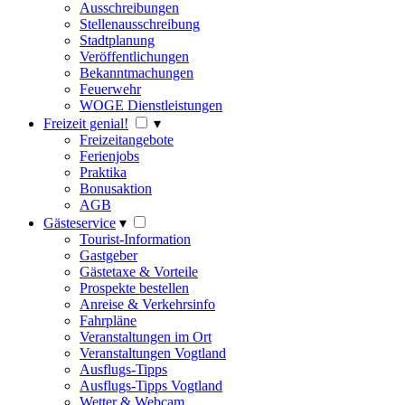
Ausschreibungen
Stellenausschreibung
Stadtplanung
Veröffentlichungen
Bekanntmachungen
Feuerwehr
WOGE Dienstleistungen
Freizeit genial!
▾
Freizeitangebote
Ferienjobs
Praktika
Bonusaktion
AGB
Gästeservice
▾
Tourist-Information
Gastgeber
Gästetaxe & Vorteile
Prospekte bestellen
Anreise & Verkehrsinfo
Fahrpläne
Veranstaltungen im Ort
Veranstaltungen Vogtland
Ausflugs-Tipps
Ausflugs-Tipps Vogtland
Wetter & Webcam