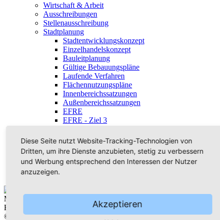
Wirtschaft & Arbeit
Ausschreibungen
Stellenausschreibung
Stadtplanung
Stadtentwicklungskonzept
Einzelhandelskonzept
Bauleitplanung
Gültige Bebauungspläne
Laufende Verfahren
Flächennutzungspläne
Innenbereichssatzungen
Außenbereichssatzungen
EFRE
EFRE - Ziel 3
LEADER
Veröffentlichungen
Diese Seite nutzt Website-Tracking-Technologien von
Bekanntmachungen
Dritten, um ihre Dienste anzubieten, stetig zu verbessern
Feuerwehr
und Werbung entsprechend den Interessen der Nutzer
WOGE Dienstleistungen
anzuzeigen.
Freizeit genial!
Akzeptieren
EFRE
© Förderfonds EFRE