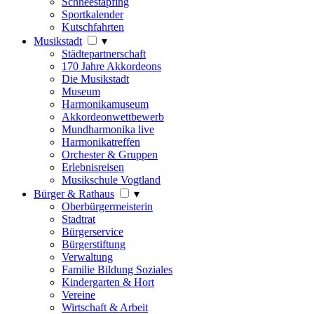
Schneestapfing
Sportkalender
Kutschfahrten
Musikstadt
▾
Städtepartnerschaft
170 Jahre Akkordeons
Die Musikstadt
Museum
Harmonikamuseum
Akkordeonwettbewerb
Mundharmonika live
Harmonikatreffen
Orchester & Gruppen
Erlebnisreisen
Musikschule Vogtland
Bürger & Rathaus
▾
Oberbürgermeisterin
Stadtrat
Bürgerservice
Bürgerstiftung
Verwaltung
Familie Bildung Soziales
Kindergarten & Hort
Vereine
Wirtschaft & Arbeit