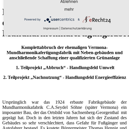
Ablehnen
mehr
Komplettabbruch der
ehemaligen Vermona-
Powered by
&
Impressum
|
Datenschutzerklärung
Mundharmonikafertigungsfabr
Komplettabbruch der ehemaligen Vermona-
Mundharmonikafertigungsfabrik mit Neben-gebäuden und
anschließende Schaffung einer qualifizierten Grünanlage
1. Teilprojekt „Abbruch“ - Handlungsfeld Umwelt
2. Teilprojekt „Nachnutzung“ - Handlungsfeld Energieeffizienz
Ursprünglich war das 1924 erbaute Fabrikgebäude der
Mundharmonikafabrik C.A.Seydel Söhne (später Vermona) ein
imposanter Bau, der das Ortsbild von Sachsenberg-Georgenthal mit
geprägt hat. Doch in den letzten Jahren hat sich der Zustand des
Gebäudes so sehr verschlechtert, dass Gefahr für Fußgänger und
Autofahrer bestand. Es kostete Bürgermeister Thomas Hennig und