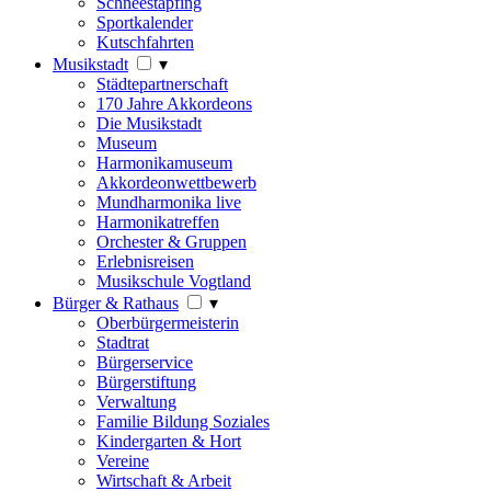
Schneestapfing
Sportkalender
Kutschfahrten
Musikstadt
▾
Städtepartnerschaft
170 Jahre Akkordeons
Die Musikstadt
Museum
Harmonikamuseum
Akkordeonwettbewerb
Mundharmonika live
Harmonikatreffen
Orchester & Gruppen
Erlebnisreisen
Musikschule Vogtland
Bürger & Rathaus
▾
Oberbürgermeisterin
Stadtrat
Bürgerservice
Bürgerstiftung
Verwaltung
Familie Bildung Soziales
Kindergarten & Hort
Vereine
Wirtschaft & Arbeit