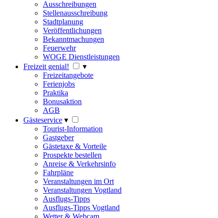
Ausschreibungen
Stellenausschreibung
Stadtplanung
Veröffentlichungen
Bekanntmachungen
Feuerwehr
WOGE Dienstleistungen
Freizeit genial!
▾
Freizeitangebote
Ferienjobs
Praktika
Bonusaktion
AGB
Gästeservice
▾
Tourist-Information
Gastgeber
Gästetaxe & Vorteile
Prospekte bestellen
Anreise & Verkehrsinfo
Fahrpläne
Veranstaltungen im Ort
Veranstaltungen Vogtland
Ausflugs-Tipps
Ausflugs-Tipps Vogtland
Wetter & Webcam