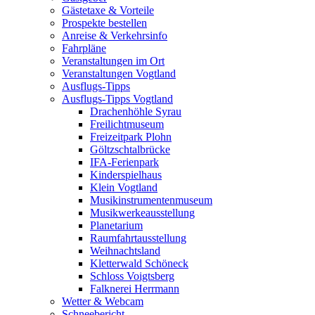
Gästetaxe & Vorteile
Prospekte bestellen
Anreise & Verkehrsinfo
Fahrpläne
Veranstaltungen im Ort
Veranstaltungen Vogtland
Ausflugs-Tipps
Ausflugs-Tipps Vogtland
Drachenhöhle Syrau
Freilichtmuseum
Freizeitpark Plohn
Göltzschtalbrücke
IFA-Ferienpark
Kinderspielhaus
Klein Vogtland
Musikinstrumentenmuseum
Musikwerkeausstellung
Planetarium
Raumfahrtausstellung
Weihnachtsland
Kletterwald Schöneck
Schloss Voigtsberg
Falknerei Herrmann
Wetter & Webcam
Schneebericht