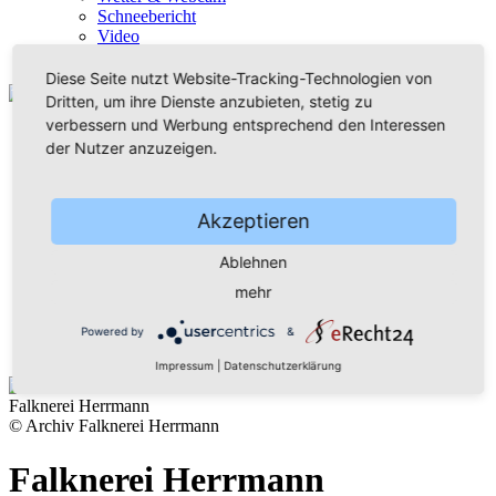
Schneebericht
Video
360° Rundgang
Diese Seite nutzt Website-Tracking-Technologien von
Dritten, um ihre Dienste anzubieten, stetig zu
verbessern und Werbung entsprechend den Interessen
der Nutzer anzuzeigen.
Akzeptieren
Home
Ablehnen
Wanderparadies
Wintersportzentrum
mehr
Musikstadt
Bürger & Rathaus
Powered by
&
Freizeit genial!
Impressum
|
Datenschutzerklärung
Falknerei Herrmann
© Archiv Falknerei Herrmann
Falknerei Herrmann