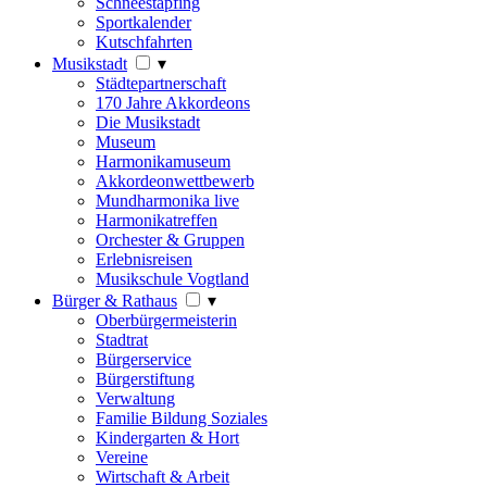
Schneestapfing
Sportkalender
Kutschfahrten
Musikstadt
▾
Städtepartnerschaft
170 Jahre Akkordeons
Die Musikstadt
Museum
Harmonikamuseum
Akkordeonwettbewerb
Mundharmonika live
Harmonikatreffen
Orchester & Gruppen
Erlebnisreisen
Musikschule Vogtland
Bürger & Rathaus
▾
Oberbürgermeisterin
Stadtrat
Bürgerservice
Bürgerstiftung
Verwaltung
Familie Bildung Soziales
Kindergarten & Hort
Vereine
Wirtschaft & Arbeit