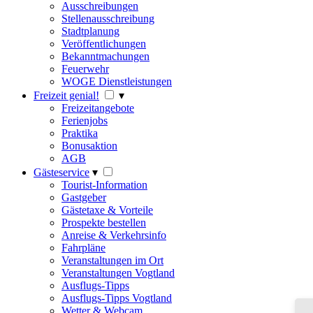
Ausschreibungen
Stellenausschreibung
Stadtplanung
Veröffentlichungen
Bekanntmachungen
Feuerwehr
WOGE Dienstleistungen
Freizeit genial!
▾
Freizeitangebote
Ferienjobs
Praktika
Bonusaktion
AGB
Gästeservice
▾
Tourist-Information
Gastgeber
Gästetaxe & Vorteile
Prospekte bestellen
Anreise & Verkehrsinfo
Fahrpläne
Veranstaltungen im Ort
Veranstaltungen Vogtland
Ausflugs-Tipps
Ausflugs-Tipps Vogtland
Wetter & Webcam