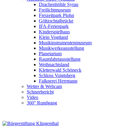
Drachenhöhle Syrau
Freilichtmuseum
Freizeitpark Plohn
Göltzschtalbrücke
IFA-Ferienpark
Kinderspielhaus
Klein Vogtland
Musikinstrumentenmuseum
Musikwerkeausstellung
Planetarium
Raumfahrtausstellung
Weihnachtsland
Kletterwald Schöneck
Schloss Voigtsberg
Falknerei Herrmann
Wetter & Webcam
Schneebericht
Video
360° Rundgang