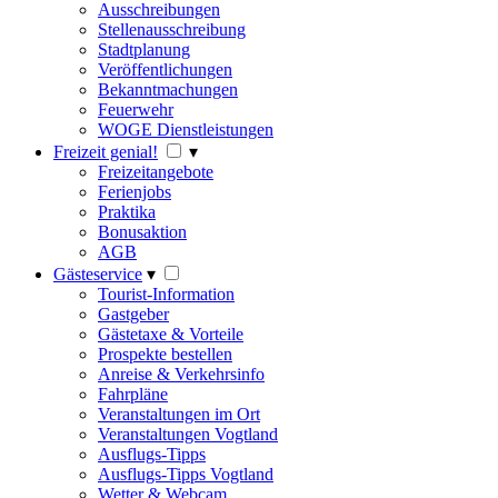
Ausschreibungen
Stellenausschreibung
Stadtplanung
Veröffentlichungen
Bekanntmachungen
Feuerwehr
WOGE Dienstleistungen
Freizeit genial!
▾
Freizeitangebote
Ferienjobs
Praktika
Bonusaktion
AGB
Gästeservice
▾
Tourist-Information
Gastgeber
Gästetaxe & Vorteile
Prospekte bestellen
Anreise & Verkehrsinfo
Fahrpläne
Veranstaltungen im Ort
Veranstaltungen Vogtland
Ausflugs-Tipps
Ausflugs-Tipps Vogtland
Wetter & Webcam