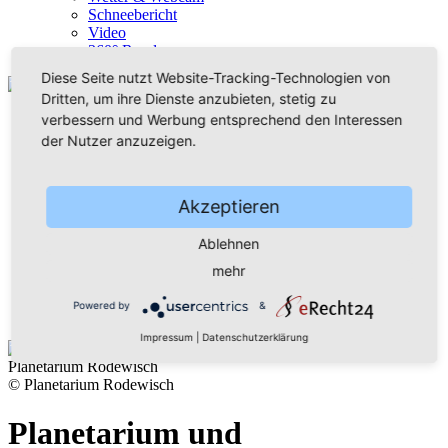
Schneebericht
Video
360° Rundgang
Diese Seite nutzt Website-Tracking-Technologien von
Dritten, um ihre Dienste anzubieten, stetig zu
verbessern und Werbung entsprechend den Interessen
der Nutzer anzuzeigen.
Akzeptieren
Home
Wanderparadies
Ablehnen
Wintersportzentrum
mehr
Musikstadt
Bürger & Rathaus
Powered by
&
Freizeit genial!
Impressum
|
Datenschutzerklärung
Planetarium Rodewisch
© Planetarium Rodewisch
Planetarium und