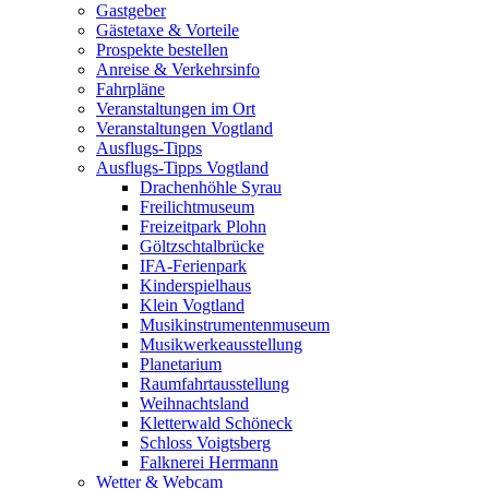
Gastgeber
Gästetaxe & Vorteile
Prospekte bestellen
Anreise & Verkehrsinfo
Fahrpläne
Veranstaltungen im Ort
Veranstaltungen Vogtland
Ausflugs-Tipps
Ausflugs-Tipps Vogtland
Drachenhöhle Syrau
Freilichtmuseum
Freizeitpark Plohn
Göltzschtalbrücke
IFA-Ferienpark
Kinderspielhaus
Klein Vogtland
Musikinstrumentenmuseum
Musikwerkeausstellung
Planetarium
Raumfahrtausstellung
Weihnachtsland
Kletterwald Schöneck
Schloss Voigtsberg
Falknerei Herrmann
Wetter & Webcam