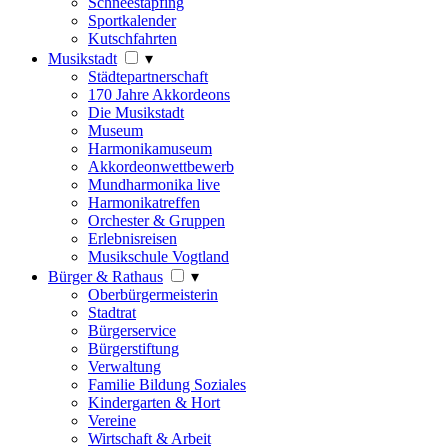
Schneestapfing
Sportkalender
Kutschfahrten
Musikstadt
▾
Städtepartnerschaft
170 Jahre Akkordeons
Die Musikstadt
Museum
Harmonikamuseum
Akkordeonwettbewerb
Mundharmonika live
Harmonikatreffen
Orchester & Gruppen
Erlebnisreisen
Musikschule Vogtland
Bürger & Rathaus
▾
Oberbürgermeisterin
Stadtrat
Bürgerservice
Bürgerstiftung
Verwaltung
Familie Bildung Soziales
Kindergarten & Hort
Vereine
Wirtschaft & Arbeit