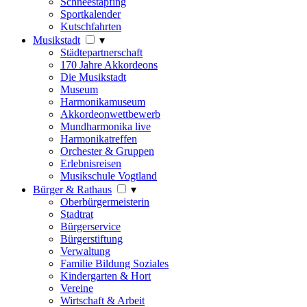
Schneestapfing
Sportkalender
Kutschfahrten
Musikstadt
▾
Städtepartnerschaft
170 Jahre Akkordeons
Die Musikstadt
Museum
Harmonikamuseum
Akkordeonwettbewerb
Mundharmonika live
Harmonikatreffen
Orchester & Gruppen
Erlebnisreisen
Musikschule Vogtland
Bürger & Rathaus
▾
Oberbürgermeisterin
Stadtrat
Bürgerservice
Bürgerstiftung
Verwaltung
Familie Bildung Soziales
Kindergarten & Hort
Vereine
Wirtschaft & Arbeit