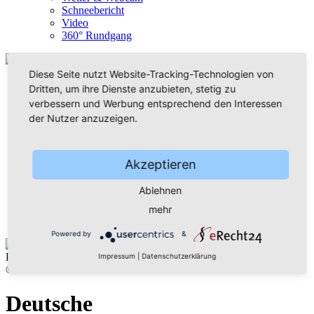
Schneebericht
Video
360° Rundgang
Diese Seite nutzt Website-Tracking-Technologien von
Dritten, um ihre Dienste anzubieten, stetig zu
verbessern und Werbung entsprechend den Interessen
der Nutzer anzuzeigen.
Home
Akzeptieren
Wanderparadies
Wintersportzentrum
Ablehnen
Musikstadt
Bürger & Rathaus
mehr
Freizeit genial!
Powered by
&
Deutsche Raumfahrtausstellung
Impressum
|
Datenschutzerklärung
© Thomas Lenk
Deutsche