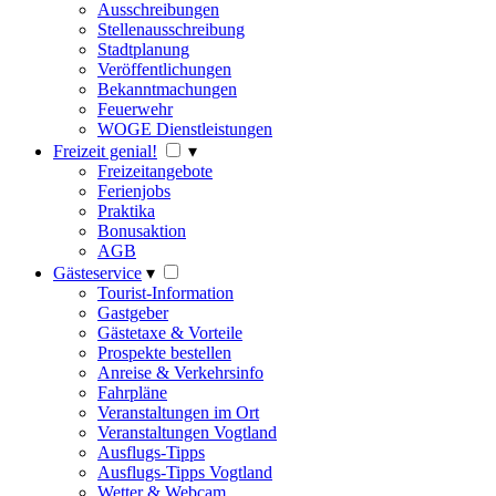
Ausschreibungen
Stellenausschreibung
Stadtplanung
Veröffentlichungen
Bekanntmachungen
Feuerwehr
WOGE Dienstleistungen
Freizeit genial!
▾
Freizeitangebote
Ferienjobs
Praktika
Bonusaktion
AGB
Gästeservice
▾
Tourist-Information
Gastgeber
Gästetaxe & Vorteile
Prospekte bestellen
Anreise & Verkehrsinfo
Fahrpläne
Veranstaltungen im Ort
Veranstaltungen Vogtland
Ausflugs-Tipps
Ausflugs-Tipps Vogtland
Wetter & Webcam