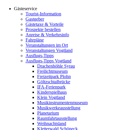
Gästeservice
Tourist-Information
Gastgeber
Gästetaxe & Vorteile
Prospekte bestellen
Anreise & Verkehrsinfo
Fahrpläne
Veranstaltungen im Ort
Veranstaltungen Vogtland
Ausflugs-Tipps
Ausflugs-Tipps Vogtland
Drachenhöhle Syrau
Freilichtmuseum
Freizeitpark Plohn
Göltzschtalbrücke
IFA-Ferienpark
Kinderspielhaus
Klein Vogtland
Musikinstrumentenmuseum
Musikwerkeausstellung
Planetarium
Raumfahrtausstellung
Weihnachtsland
Kletterwald Schöneck