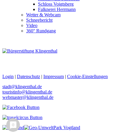
Schloss Voigtsberg
Falknerei Herrmann
Wetter & Webcam
Schneebericht
Video
360° Rundgang
Login
|
Datenschutz
|
Impressum
|
Cookie-Einstellungen
stadt@klingenthal.de
touristinfo@klingenthal.de
webmaster@klingenthal.de